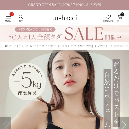
GRAND OPEN SALE | 2026.8.7 19:00 - 8.16 23:59
0
MENU
探す
お気に入り
カート
アイテム
レディースインナー
ブラトップ（カップ付きインナー）
着痩せブラトッ
TOP