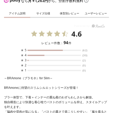
なら
月々1,263円
から。分割手数料無料
アイテム説明
サイズ仕様
体型別レビュー
ユーザーレビュー
4.6
94
レビュー件数：
件
★
5
(62)
★
4
(30)
★
3
(2)
★
2
(0)
★
1
(0)
～BRAmone（ブラモネ）for Slim～
BRAmoneに待望のスリムシルエットシリーズが登場！
ブラ一体型で、下着＋インナーの重ね着のわずらわしさから解放。
独自構造により快適な着心地でバストのボリュームを抑え、スタイルアップ
を叶えます。
「脇肉や背肉が気になる」「バストの重さで肩こりしやすい」「服を着ると