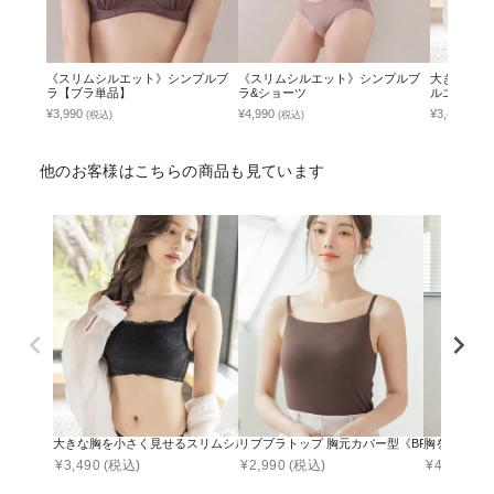
《スリムシルエット》シンプルブ
《スリムシルエット》シンプルブ
大きな胸を
ラ【ブラ単品】
ラ&ショーツ
ルエットブ
¥3,990
¥4,990
¥3,490
(税込)
(税込)
(税込
他のお客様はこちらの商品も見ています
大きな胸を小さく見せるスリムシルエットブラジャー【ブラ単品】
リブブラトップ 胸元カバー型《BRAmone Basic N
胸を小さく
¥
3,490
(税込)
¥
2,990
(税込)
¥
4,990
(税