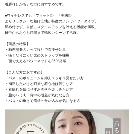
着膨れしがち」な方におすすめです。
■ワイヤレスでも「フィット◎」「美胸◎」
よりリラクシーな着け心地が特徴のノンワイヤータイプ。
締め付けず、自然にスタイルアップを叶える機能が満載。
日中からおうち時間まで幅広いシーンで活躍。
【商品の特徴】
・独自開発のカップ設計で着痩せ効果
・痛くなりにくい太めストラップを採用
・面で支えるパワーネットを360°搭載
【こんな方におすすめ】
・バストのボリュームを抑えスッキリ見せたい方
・補正したいけど窮屈な着心地は苦手な方
・着膨れを気にせずお洒落を楽しみたい方
・脇のハミ肉・背中の段差が気になる方
・バストの重さで肩紐の食い込みが気になる方