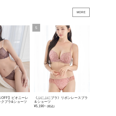
MORE
5
％OFF】ピオニーレ
《ぷにぷにブラ》リボンレースブラ
ックブラ&ショーツ
＆ショーツ
¥5,190~
(税込)