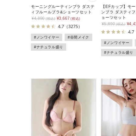
モーニングルーティンブラ ダステ
【EFカップ】モ
ィフルールブラ&ショーツセット
ンブラ ダスティ
ョーツセット
¥
4,890
¥
3,667
¥
5,890
¥
4,4
4.7
（3275）
4.7
#ノンワイヤー
#谷間メイク
#ノンワイヤー
#ナチュラル盛り
#ナチュラル盛り