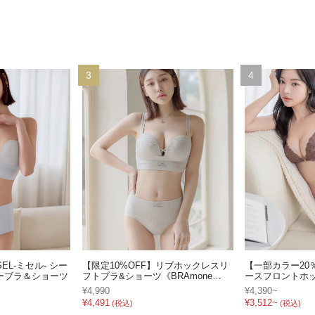
3
4
EL-ミセル- シー
【限定10%OFF】リブホックレスリ
【一部カラー20
ーブラ＆ショーツ
フトブラ&ショーツ《BRAmone
ースフロントホ
Fashion Glamorous》
¥4,990
¥4,390~
¥4,491
¥3,512~
(税込)
(税込)