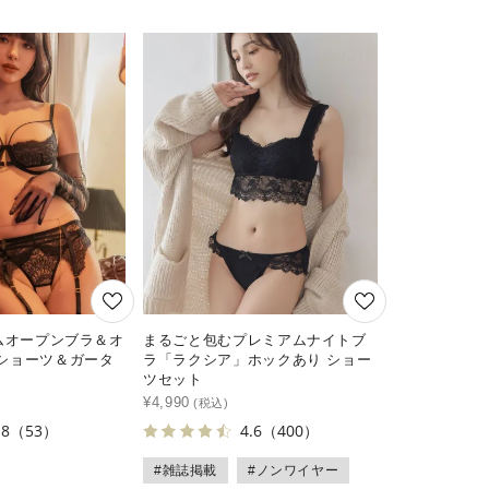
ルムオープンブラ＆オ
まるごと包むプレミアムナイトブ
ショーツ＆ガータ
ラ「ラクシア」ホックあり ショー
ツセット
¥
4,990
.8
（53）
4.6
（400）
#雑誌掲載
#ノンワイヤー