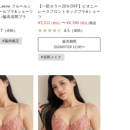
eene フルールシ
【一部カラー20％OFF】ピオニー
ールブラ&ショーツ
レースフロントホックブラ&ショー
ない脇高谷間ブラ
ツ
¥
3,512
〜
¥
4,390
税込
.7
（496）
4.5
（406）
#脇肉補正
販売期間
2026/07/29 12:00
〜
#谷間メイク