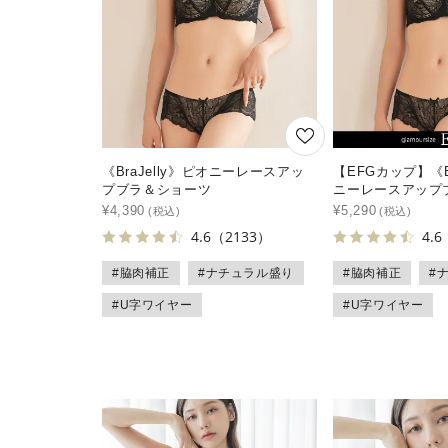
《BraJelly》ピオニーレースアッ
【EFGカップ】《Br
プブラ＆ショーツ
ニーレースアップ
¥
4,390
¥
5,290
4.6
（2133）
4.6
#脇肉補正
#ナチュラル盛り
#脇肉補正
#
#U字ワイヤー
#U字ワイヤー