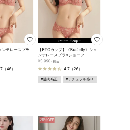
》シャンテレースブラ
【EFGカップ】《BraJelly》シャ
ンテレースブラ&ショーツ
¥
5,990
.7
（46）
4.7
（26）
#脇肉補正
#ナチュラル盛り