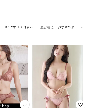
359
件中
1
-
30
件表示
おすすめ順
並び替え