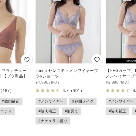
トブラ」チュー
Leene セレニティノンワイヤーブ
【EFGカップ】L
ラ【ブラ単品】
ラ&ショーツ
ノンワイヤーブ
¥
4,990
¥
5,990
（187）
4.7
（301）
4
#脇肉補正
#ノンワイヤー
#谷間メイク
#ノンワイヤー
タニティ
#脇肉補正
#細見え
#脇肉補正
#ナチュラル盛り