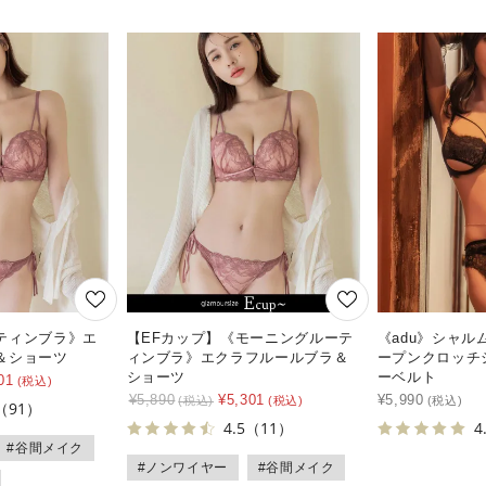
ティンブラ》エ
【EFカップ】《モーニングルーテ
《adu》シャ
＆ショーツ
ィンブラ》エクラフルールブラ＆
ープンクロッチ
ショーツ
ーベルト
01
¥
5,890
¥
5,301
¥
5,990
（91）
4.5
（11）
4
#谷間メイク
#ノンワイヤー
#谷間メイク