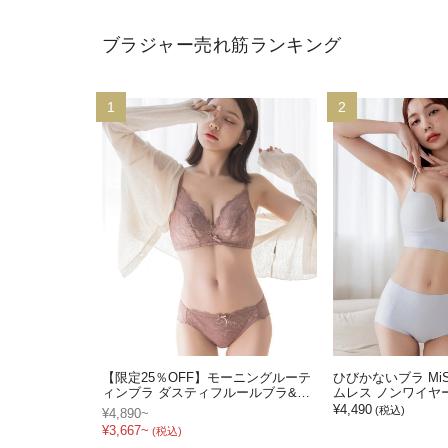
ブラジャー売れ筋ランキング
1
2
【限定25％OFF】モーニングルーテ
ひびかないブラ MiS
ィンブラ ダスティフルールブラ&シ
ムレス ノンワイヤ
ョーツセット
¥4,490
(税込)
¥4,890~
¥3,667~
(税込)