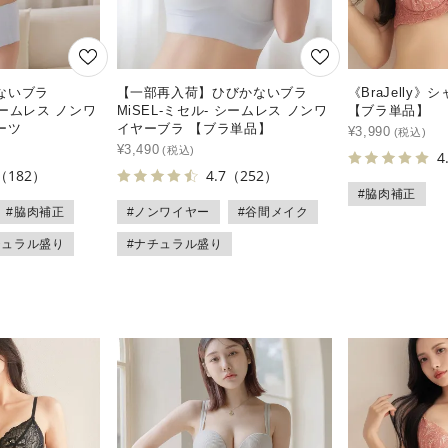
ないブラ
【一部再入荷】ひびかないブラ
《BraJelly
 シームレス ノンワ
MiSEL-ミセル- シームレス ノンワ
【ブラ単品】
ーツ
イヤーブラ 【ブラ単品】
¥
3,990
¥
3,490
4
（182）
4.7
（252）
#脇肉補正
#脇肉補正
#ノンワイヤー
#谷間メイク
チュラル盛り
#ナチュラル盛り