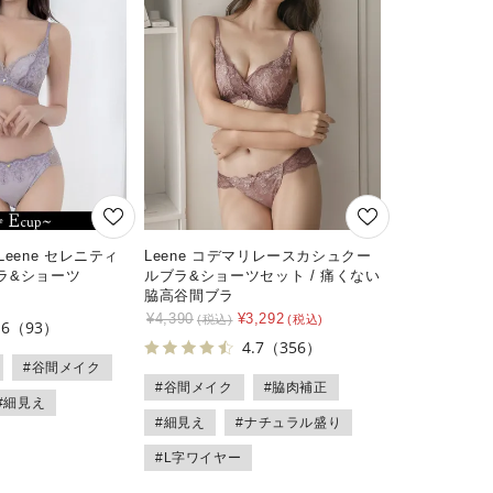
eene セレニティ
Leene コデマリレースカシュクー
ラ&ショーツ
ルブラ&ショーツセット / 痛くない
脇高谷間ブラ
¥
4,390
¥
3,292
.6
（93）
4.7
（356）
#谷間メイク
#谷間メイク
#脇肉補正
#細見え
#細見え
#ナチュラル盛り
#L字ワイヤー