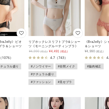
aJelly》ピオ
リブホックレスリフトブラ&ショー
《BraJelly
ブラ＆ショーツ
ツ《モーニングルーティンブラ》
＆ショーツ
¥
4,990
¥
4,491
¥
4,990
（1076）
4.7
（743）
4
ナチュラル盛り
#ノンワイヤー
#谷間メイク
#脇肉補正
#ナチュラル盛り
#ファッション
#見せブラ