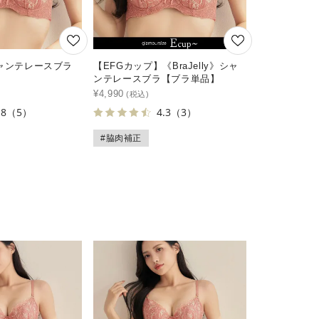
》シャンテレースブラ
【EFGカップ】《BraJelly》シャ
ンテレースブラ【ブラ単品】
¥
4,990
.8
（5）
4.3
（3）
#脇肉補正