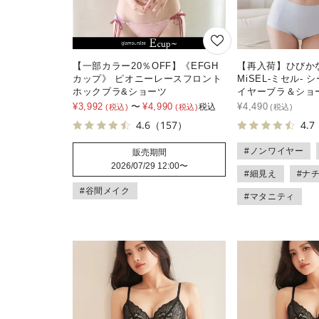
【一部カラー20％OFF】《EFGH
【再入荷】ひびか
カップ》 ピオニーレースフロント
MiSEL-ミセル-
ホックブラ&ショーツ
イヤーブラ＆ショ
¥
3,992
〜
¥
4,990
¥
4,490
税込
4.6
（157）
4.7
#ノンワイヤー
販売期間
2026/07/29 12:00
〜
#細見え
#ナ
#谷間メイク
#マタニティ