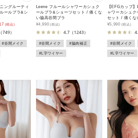
ーニングルーティ
Leene フルールシャワーカシュク
【EFGカップ】L
フルールブラ&シ
ールブラ&ショーツセット / 痛くな
ャワーカシュク
い脇高谷間ブラ
セット / 痛く
17
¥
4,990
¥
5,990
（749）
4.7
（1243）
4
#谷間メイク
#谷間メイク
#脇肉補正
#谷間メイク
#L字ワイヤー
#L字ワイヤー