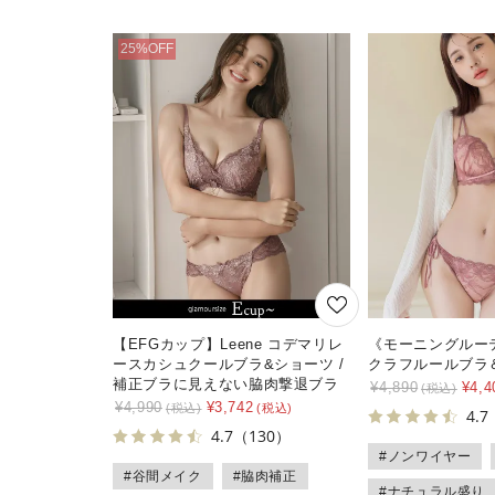
【EFGカップ】Leene コデマリレ
《モーニングルー
ースカシュクールブラ&ショーツ /
クラフルールブラ
補正ブラに見えない脇肉撃退ブラ
¥
4,890
¥
4,4
¥
4,990
¥
3,742
4.7
4.7
（130）
#ノンワイヤー
#谷間メイク
#脇肉補正
#ナチュラル盛り