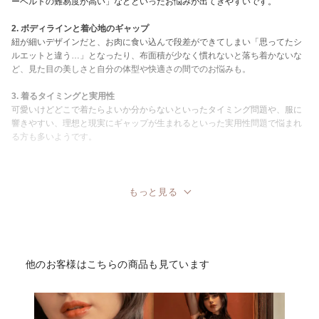
ーベルトの難易度が高い」などといったお悩みが出てきやすいです。
2. ボディラインと着心地のギャップ
紐が細いデザインだと、お肉に食い込んで段差ができてしまい「思ってたシ
ルエットと違う…」となったり、布面積が少なく慣れないと落ち着かないな
ど、見た目の美しさと自分の体型や快適さの間でのお悩みも。
3. 着るタイミングと実用性
可愛いけどどこで着たらよいか分からないといったタイミング問題や、服に
響きやすい、理想と現実にギャップが生まれるといった実用性問題で悩まれ
る方も多いようです。
もっと見る
他のお客様はこちらの商品も見ています
セクシーランジェリーで感じる悩みはありますか？
アンケートの結果、「レースのチクチク」や
「紐の食い込み」が上位を占める結果になり
ました。 tu-hacciでは商品問わず、「レースの