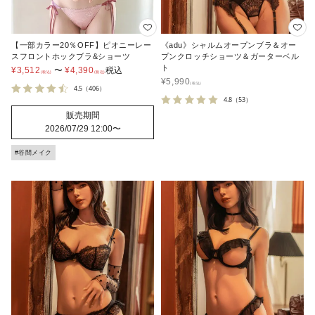
【一部カラー20％OFF】ピオニーレー
《adu》シャルムオープンブラ＆オー
スフロントホックブラ&ショーツ
プンクロッチショーツ＆ガーターベル
ト
¥
3,512
〜
¥
4,390
税込
¥
5,990
4.5
（406）
4.8
（53）
販売期間
2026/07/29 12:00
〜
#谷間メイク