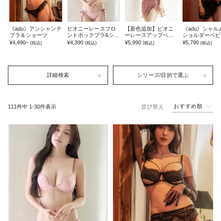
《adu》アンシャンテ
ピオニーレースフロ
【新色追加】ピオニ
《adu》シャル
ブラ＆ショーツ
ントホックブラ&ショ
ーレースアップベビ
ショルダーベビ
ーツ
ードール&ショーツセ
ール＆バックリ
¥4,490~
¥4,390
¥5,990
¥5,790
(税込)
(税込)
(税込)
(税込)
ット
バックショーツ
詳細検索
シリーズ/目的で選ぶ
おすすめ順
111
件中
1
-
30
件表示
並び替え