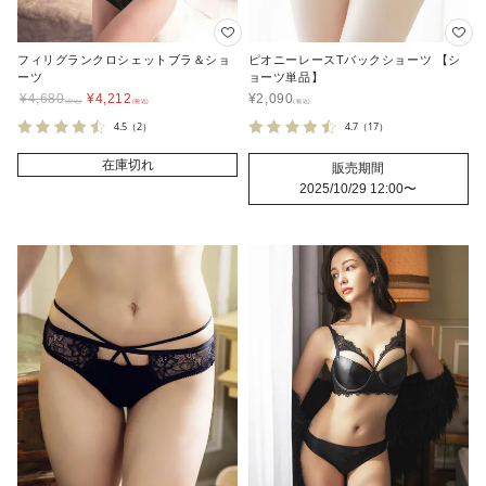
フィリグランクロシェットブラ＆ショ
ピオニーレースTバックショーツ 【シ
ーツ
ョーツ単品】
¥
4,680
¥
4,212
¥
2,090
4.5
（2）
4.7
（17）
在庫切れ
販売期間
2025/10/29 12:00
〜