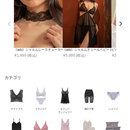
チクチク感」を感じないよう素材選びを行っ
ております。また、アイテムによってはレー
スに伸縮性があるものや、ストラップやサイ
ズの調整ができるものもございます。 そのた
め、感じやすい紐の食い込みも軽減し、安心
してお使いいただけます。
《adu》シャルムレースチョーカー
《adu》シャルムチュールベビードール＆サ
ピオニーレ
¥
1,990
(税込)
¥
5,990
(税込)
¥
2,090
(税
ランジェリータイプ
こんな人におすすめ
カテゴリ
・最近バストにハリがなくなってきた
・綺麗な谷間やバストにボリュームが欲しい
ピオニーレース
・左右に胸が離れている
フロントホックブラ
ナイトブラ
ブラジャー
セクシー
補正下着
ショーツ
ランジェリー
『手軽に纏えるランジェリー』をコンセプトに生まれた