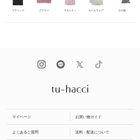
＆ラグジュアリーなLingerieシリーズ
・快適さも求めたい方
ブラトップ
グラマー
マタニティ
ルームウェア
その他
Aduシリーズ
・透け感のあるデザインがお好きな方
・調整できるベビードールを探している方
・気分を高めたい方
・デザインにもこだわりたい方
ベビードール
普段使いしやすいものはありますか。
透け感が少なく、お好みでご調整いただけるものには以下の商品がございま
す。
マイページ
お買い物ガイド
?ピオニーレースフロントホックブラ＆ショーツ
?シャンテレースベビードール＆ショーツ
よくあるご質問
送料・配送について
?シャンテレースベビードール＆ショーツ