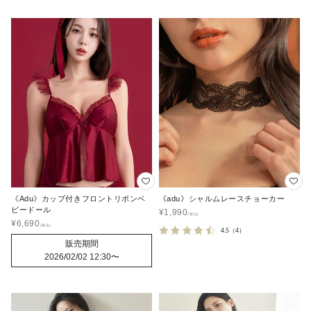
《Adu》カップ付きフロントリボンベ
《adu》シャルムレースチョーカー
ビードール
¥
1,990
¥
6,690
4.5
（4）
販売期間
2026/02/02 12:30
〜