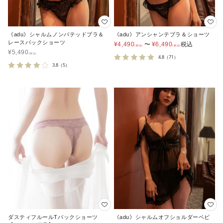
《adu》シャルムノンパテッドブラ＆
《adu》アンシャンテブラ＆ショーツ
レースバックショーツ
¥
4,490
〜
¥
6,490
税込
¥
5,490
4.8
（71）
3.8
（5）
ダスティフルールTバックショーツ
《adu》シャルムオフショルダーベビ