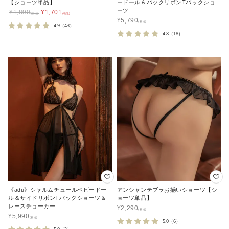
【ショーツ単品】
ードール＆バックリボンTバックショ
ーツ
¥
1,890
¥
1,701
¥
5,790
4.9
（43）
4.8
（18）
《adu》シャルムチュールベビードー
アンシャンテブラお揃いショーツ【シ
ル＆サイドリボンTバックショーツ＆
ョーツ単品】
レースチョーカー
¥
2,290
¥
5,990
5.0
（6）