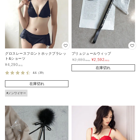
グロスレースフロントホックブラレッ
プリュジュールウィップ
ト&ショーツ
¥
2,880
¥
2,592
¥
4,290
在庫切れ
4.6
（39）
在庫切れ
#ノンワイヤー