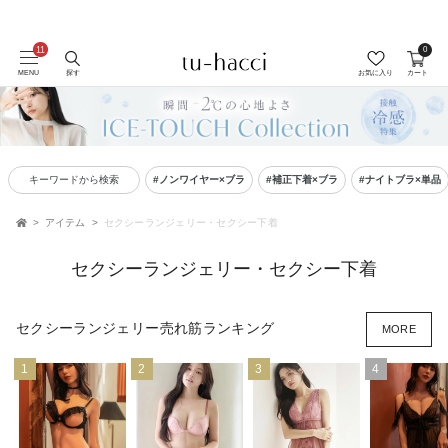
会員登録で今すぐ使えるポイントプレゼント！
0
MENU
探す
お気に入り
カート
キーワードから検索
#ノンワイヤー×ブラ
#補正下着×ブラ
#ナイトブラ×単品
アイテム
セクシーランジェリー・セクシー下着
TOP
セクシーランジェリー・セクシー下着
セクシーランジェリー売れ筋ランキング
MORE
1
2
3
4