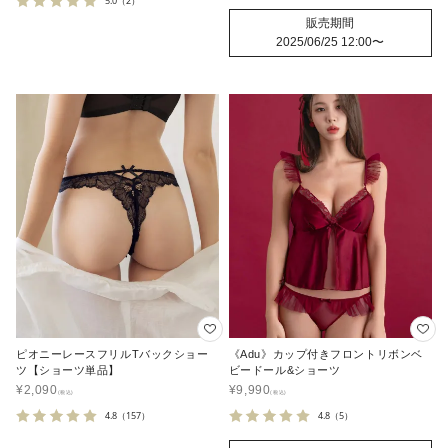
5.0
（2）
販売期間
2025/06/25 12:00
〜
ピオニーレースフリルTバックショー
《Adu》カップ付きフロントリボンベ
ツ【ショーツ単品】
ビードール&ショーツ
¥
2,090
¥
9,990
4.8
（157）
4.8
（5）