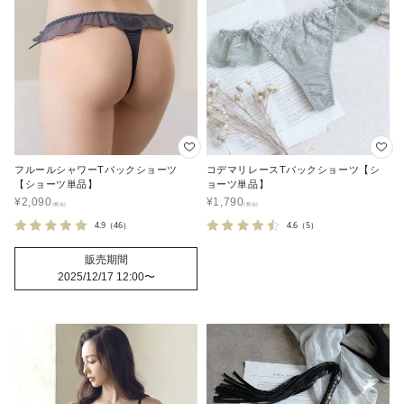
フルールシャワーTバックショーツ
コデマリレースTバックショーツ【シ
【ショーツ単品】
ョーツ単品】
¥
2,090
¥
1,790
4.9
（46）
4.6
（5）
販売期間
2025/12/17 12:00
〜