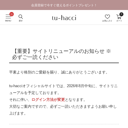
会員登録で今すぐ使えるポイントプレゼント！
GRAND OPEN SALE | 2026.8.7 19:00 - 8.16 23:59
0
MENU
探す
お気に入り
カート
【重要】サイトリニューアルのお知らせ ※
必ずご一読ください
平素より格別のご愛顧を賜り、誠にありがとうございます。
tu-hacciオフィシャルサイトでは、
2026年8月中旬に、サイトリニ
ューアルを予定
しております。
それに伴い、
ログイン方法が変更
となります。
大切なご案内ですので、必ずご一読いただきますようお願い申し
上げます。