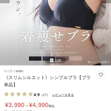
1/28
商品番号
b65fs
《スリムシルエット》シンプルブラ【ブラ
単品】
4.9
（27）
レビューを見る
¥
3,990
¥
4,990
〜
税込