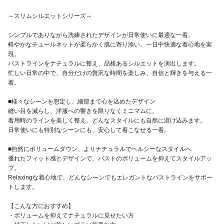
～スリムシルエットシリーズ～
シンプルでありながら洗練されたデザインが日常使いに最適な一着。
軽やかなチュールネットが柔らかく肌に寄り添い、一日中快適な着心地を実
現。
バストラインをナチュラルに整え、品格あるシルエットを演出します。
忙しい日常の中で、自分だけの贅沢な時間を楽しみ、自信と輝きを与える一
着。
■様々なシーンを想定し、細部まで心を込めたデザイン
縫い目を減らし、洋服への響きを限りなくミニマムに。
着用時のラインを美しく整え、どんなスタイルにも自然に溶け込みます。
日常使いにも特別なシーンにも、安心して着こなせる一着。
■自然にボリュームダウン、よりナチュラルでヘルシーなスタイルへ
優れたフィット感とデザインで、バストのボリュームを抑えてスタイルアッ
プ。
Relaxingな着心地で、どんなシーンでもエレガントなバストラインをサポー
トします。
【こんな方におすすめ】
・ボリュームを抑えてナチュラルに見せたい方