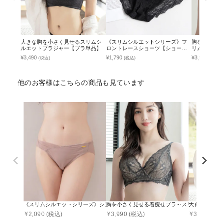
大きな胸を小さく見せるスリムシ
《スリムシルエットシリーズ》フ
胸を小さく
ルエットブラジャー【ブラ単品】
ロントレースショーツ【ショーツ
リムシルエ
単品】
ース【ブラ
¥3,490
¥1,790
¥3,990
(税込)
(税込)
(税込
他のお客様はこちらの商品も見ています
《スリムシルエットシリーズ》シンプルコンフォートショーツ 【ショーツ単品】
胸を小さく見せる着痩せブラ～スリムシルエッ
大きな胸を
¥
2,090
(税込)
¥
3,990
(税込)
¥
3,490
(税