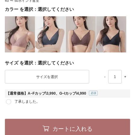
40
〜
50
カラー
選択してください
サイズ
選択してください
-
+
【通常価格】A~Fカップ\3,990、G~Iカップ\4,990
(必
了承しました。
須)
カートに入れる