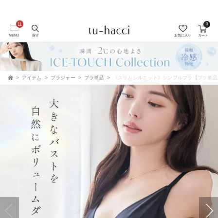
0
MENU
探す
お気に入り
カート
アイテム
ブラジャー
ブラ単品
《スリムシルエット》シンプルブラ【ブラ単品
TOP