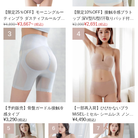
【限定25％OFF】モーニングルー
【限定10%OFF】接触冷感ブラト
ティンブラ ダスティフルールブラ
ップ 深V型/U型/汗取りパッド付き
¥3,667~
¥2,691
¥4,890~
¥2,990
&ショーツセット
選べる3タイプ《BRAmone Basic
(税込)
(税込)
Volume+》
3
4
【予約販売】骨盤ガードル接触冷
【一部再入荷】ひびかないブラ
感タイプ
MiSEL-ミセル- シームレス ノンワ
¥3,290
¥4,490
イヤーブラ＆ショーツ
(税込)
(税込)
5
6
7