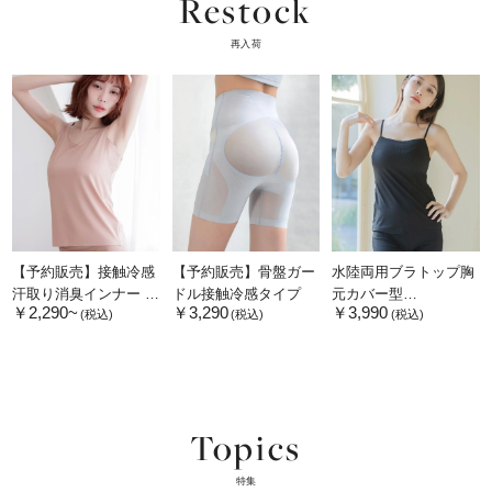
Restock
再入荷
【予約販売】接触冷感
【予約販売】骨盤ガー
水陸両用ブラトップ胸
汗取り消臭インナー タ
ドル接触冷感タイプ
元カバー型
￥2,290~
￥3,290
￥3,990
ンクトップ ハイバック
《BRAmone Basic
(税込)
(税込)
(税込)
型 Uバック型【単品/2
Natural》
枚/3枚セット】
Topics
特集