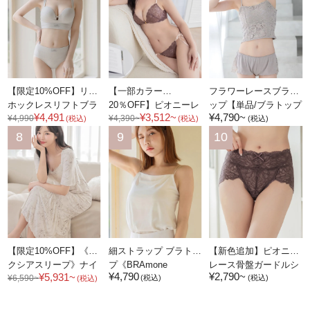
【限定10%OFF】リブ
【一部カラー
フラワーレースブラト
ホックレスリフトブラ
20％OFF】ピオニーレ
ップ【単品/ブラトップ
¥4,790~
¥4,491
¥3,512~
¥4,990
¥4,390~
&ショーツ《BRAmone
ースフロントホックブ
&ショーツ】
(税込)
(税込)
(税込)
Fashion Glamorous》
ラ&ショーツ
《BRAmone Fashion
8
9
10
Glamorous》
【限定10%OFF】《ラ
細ストラップ ブラトッ
【新色追加】ピオニー
クシアスリープ》ナイ
プ《BRAmone
レース骨盤ガードルシ
¥4,790
¥2,790~
¥5,931~
¥6,590~
トブラワンピース 半袖
Fashion Glamorous》
ョーツ【ミドル丈/ハイ
(税込)
(税込)
(税込)
ロング丈 無地/花柄
ウエスト丈】