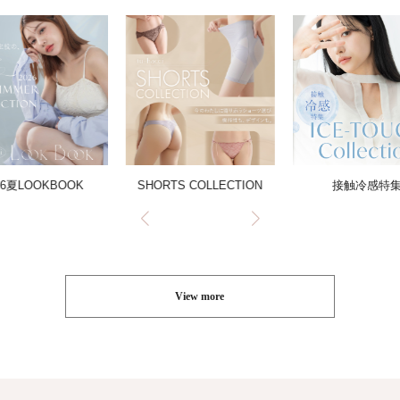
26夏LOOKBOOK
SHORTS COLLECTION
接触冷感特
View more