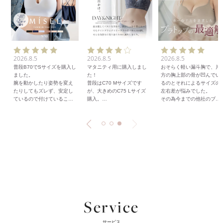
2026.8.5
2026.8.5
2026.8.5
普段B70でSサイズを購入し
マタニティ用に購入しまし
おそらく軽い漏斗胸で、片
ました。
た！
方の胸上部の骨が凹んでい
腕を動かしたり姿勢を変え
普段はC70 Mサイズです
るのとそれによるサイズの
たりしてもズレず、安定し
が、大きめのC75 Lサイズ
左右差が悩みでした。
ているので付けていること
購入。
その為今までの他社のブラ
を忘れちゃいます。
お腹も大きくなってきたの
トップだと
シームレスなので服にもひ
で、ゆったりのサイズ感で
△薄いカップが凹む
びかず、ぴったりとしたTシ
ピッタリでした！
△左右差が目立ちすぎる
ャツも綺麗に着ることがで
1つ上げるとすれば、パット
△バストサイズに合わせる
きました。
は薄めなので、柔らかめの
とアンダーがゆるゆる
デイリー使いのために買い
パットがあればなーと思い
まともに着れず、ストラッ
足そうか検討中です！
ました。
プレスブラと無理矢理重ね
たりしていてオシャレも思
の
う様に出来ませんでした。
こちらのブラトップはまさ
にブラにキャミソールがつ
Service
いたような仕様で、
◎ワイヤーが胸を支えてく
れる安心感
サービス