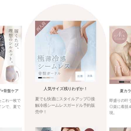
人気サイズ残りわずか！
プ×骨盤ケア
夏カラ
夏でも快適にスタイルアップ◎接
をこれ一枚で
即盛りの叶
触冷感シームレスガードル予約販
インで、夏で
◎楽に着脱
売中！
現。