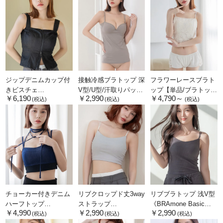
ジップデニムカップ付
接触冷感ブラトップ 深
フラワーレースブラト
きビスチェ
V型/U型/汗取りパッド
ップ【単品/ブラトップ
￥6,190
￥2,990
￥4,790～
《BRAmone Fashion
付き 選べる3タイプ
&ショーツ】
(税込)
(税込)
(税込)
Glamorous》
《BRAmone Basic
《BRAmone Fashion
Volume+》
Glamorous》
チョーカー付きデニム
リブクロップド丈3way
リブブラトップ 浅V型
ハーフトップ
ストラップ
《BRAmone Basic
￥4,990
￥2,990
￥2,990
《BRAmone Fashion
《BRAmone Basic
Natural》
(税込)
(税込)
(税込)