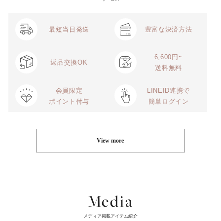
◎通常のブラのように好き
なパットがいれやすい
◎バストとアンダーのサイ
ズに合わせて選べる
最短当日発送
豊富な決済方法
タイトル通りやっと1枚で
れる物が見つかりました。
10年以上探してというか諦
6,600円~
めてた所にやっと見つか
返品交換OK
り、安心して好きな服を楽
送料無料
しめる様になりました。
会員限定
LINEID連携で
ポイント付与
簡単ログイン
View more
Media
メディア掲載アイテム紹介