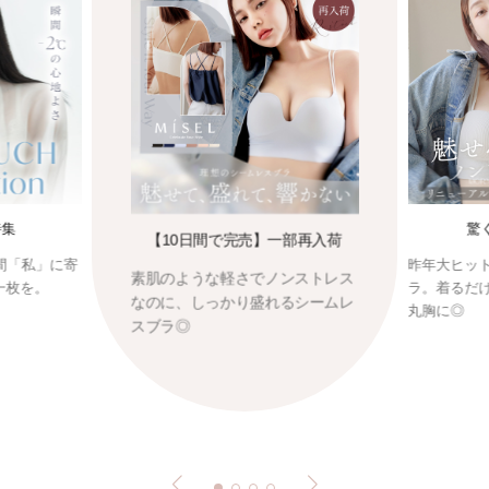
特集
驚
【10日間で完売】一部再入荷
間「私」に寄
昨年大ヒッ
素肌のような軽さでノンストレス
一枚を。
ラ。着るだ
なのに、しっかり盛れるシームレ
丸胸に◎
スブラ◎