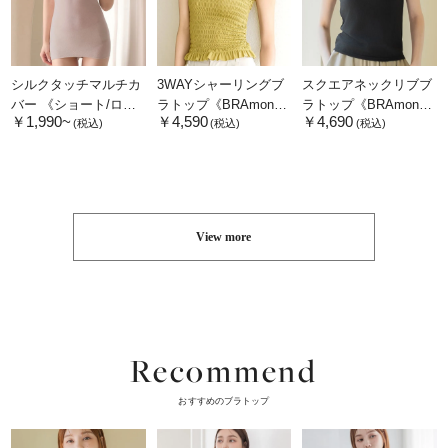
シルクタッチマルチカ
3WAYシャーリングブ
スクエアネックリブブ
バー 《ショート/ロン
ラトップ《BRAmone
ラトップ《BRAmone
￥1,990~
￥4,590
￥4,690
グType》【単品/2枚/3
Fashion Glamorous》
Fashion Glamorous》
(税込)
(税込)
(税込)
枚セット】
View more
Recommend
おすすめのブラトップ