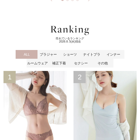
Ranking
売れているランキング
2026.8.5(水)現在
ALL
ブラジャー
ショーツ
ナイトブラ
インナー
ルームウェア
補正下着
セクシー
その他
1
2