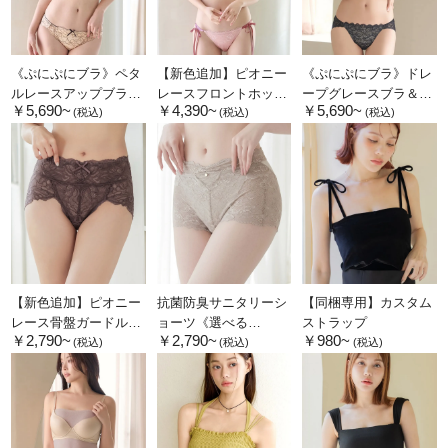
《ぷにぷにブラ》ペタ
【新色追加】ピオニー
《ぷにぷにブラ》ドレ
ルレースアップブラ＆
レースフロントホック
ープグレースブラ＆シ
￥5,690~
￥4,390~
￥5,690~
ショーツ
ブラ&ショーツ
ョーツ
(税込)
(税込)
(税込)
【新色追加】ピオニー
抗菌防臭サニタリーシ
【同梱専用】カスタム
レース骨盤ガードルシ
ョーツ《選べる
ストラップ
￥2,790~
￥2,790~
￥980~
ョーツ【ミドル丈/ハイ
2type》
(税込)
(税込)
(税込)
ウエスト丈】