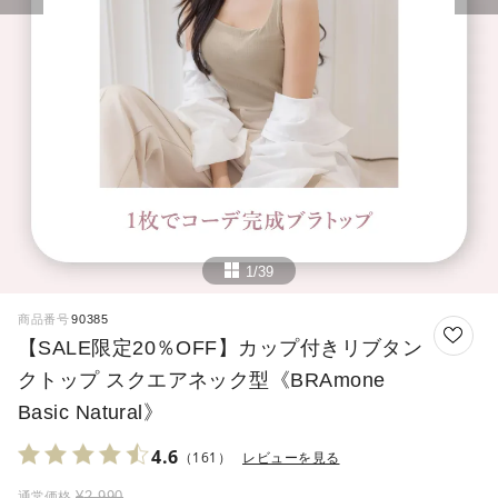
1/39
商品番号
90385
【SALE限定20％OFF】カップ付きリブタン
クトップ スクエアネック型《BRAmone
Basic Natural》
4.6
（161）
レビューを見る
¥
2,990
通常価格