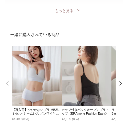
もっと見る
一緒に購入されている商品
【再入荷】ひびかないブラ MiSEL-
カップ付きバックオープンブラト
リブブラトッ
ミセル- シームレス ノンワイヤー
ップ《BRAmone Fashion Easy》
Basic Natu
ブラ＆ショーツ
¥4,490
¥3,190
¥2,990
(税込)
(税込)
(税込