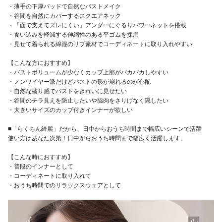
・薄手の下厚パッドで自然なバストメイク
・谷間を自然にカバーするスクエアネック
・「面で支えてズレにくい」アンダーにぐるりパワーネットを搭載
・食い込みを軽減する伸縮性のある平ゴムを採用
・見せて着られる綿混のリブ素材でコーディネートに取り入れやすい
【こんな方におすすめ】
・バストボリュームが少なくカップ上部がパカパカしやすい
・ノンワイヤー派だけどバストの形が崩れるのが心配
・自然な盛り感でバストをきれいに見せたい
・谷間のチラ見えを防止したいや脇肉をさりげなく隠したい
・大きいサイズのカップ付きインナーが欲しい
■「らくちん綺麗」だから、日中からおうち時間まで幅広いシーンで活躍
使い方はあなた次第！日中からおうち時間まで幅広く活躍します。
【こんな時におすすめ】
・普段のインナーとして
・コーディネートに取り入れて
・おうち時間でのリラックスウェアとして