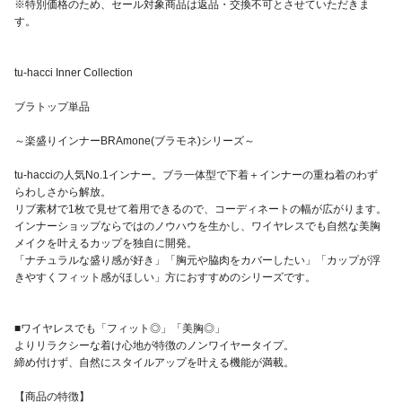
※特別価格のため、セール対象商品は返品・交換不可とさせていただきま
す。
tu-hacci Inner Collection
ブラトップ単品
～楽盛りインナーBRAmone(ブラモネ)シリーズ～
tu-hacciの人気No.1インナー。ブラ一体型で下着＋インナーの重ね着のわず
らわしさから解放。
リブ素材で1枚で見せて着用できるので、コーディネートの幅が広がります。
インナーショップならではのノウハウを生かし、ワイヤレスでも自然な美胸
メイクを叶えるカップを独自に開発。
「ナチュラルな盛り感が好き」「胸元や脇肉をカバーしたい」「カップが浮
きやすくフィット感がほしい」方におすすめのシリーズです。
■ワイヤレスでも「フィット◎」「美胸◎」
よりリラクシーな着け心地が特徴のノンワイヤータイプ。
締め付けず、自然にスタイルアップを叶える機能が満載。
【商品の特徴】