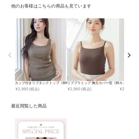
他のお客様はこちらの商品も見ています
カップ付きリブタンクトップ《BRAmone Basic Volume+》
リブブラトップ 胸元カバー型《BRAmone Basic N
カップ付きリブ
¥
2,990
(税込)
¥
2,990
(税込)
¥
2,990
(税
最近閲覧した商品