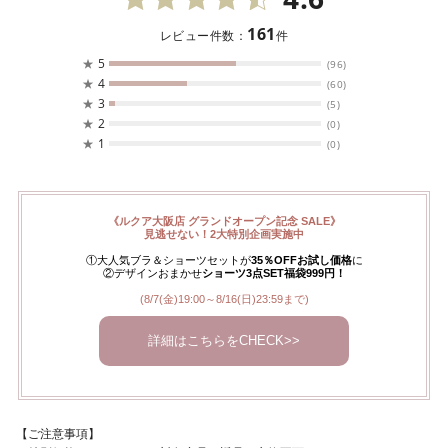
161
レビュー件数：
件
★
5
(96)
★
4
(60)
★
3
(5)
★
2
(0)
★
1
(0)
《ルクア大阪店 グランドオープン記念 SALE》
見逃せない！2大特別企画実施中
①大人気ブラ＆ショーツセットが
35％OFFお試し価格
に
②デザインおまかせ
ショーツ3点SET福袋999円！
(8/7(金)19:00～8/16(日)23:59まで)
詳細はこちらをCHECK>>
【ご注意事項】