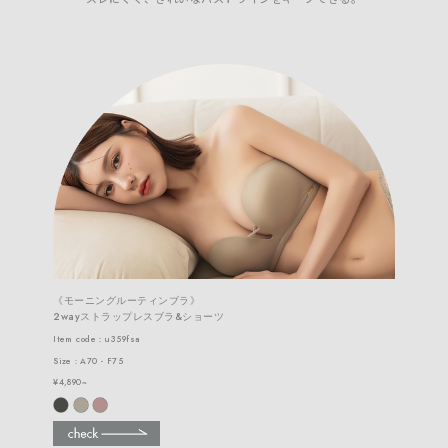
《モーニングルーティンブラ》
2wayストラップレスブラ&ショーツ
Item code：u359fsa
Size：A70 - F75
¥4,890~