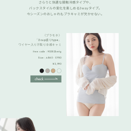
さらりと快適な接触冷感タイプや、
バックスタイルの変化を楽しめる3wayタイプ。
今シーズンのおしゃれもブラキャミが欠かせない。
《ブラモネ》
「2cup盛りtype」
ワイヤー入り汗取り冷感キャミ
Item code：90382bmtg
Size：AB65 - EF80
¥2,990