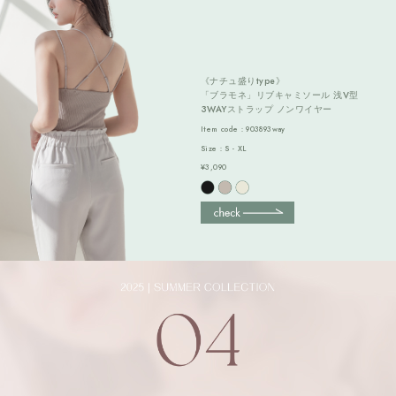
《ナチュ盛りtype》
「ブラモネ」リブキャミソール 浅V型
3WAYストラップ ノンワイヤー
Item code：903893way
Size：S - XL
¥3,090