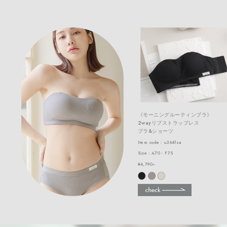
《モーニングルーティンブラ》
2wayリブストラップレス
ブラ&ショーツ
Item code：u364fsa
Size：A70 - F75
¥4,790~