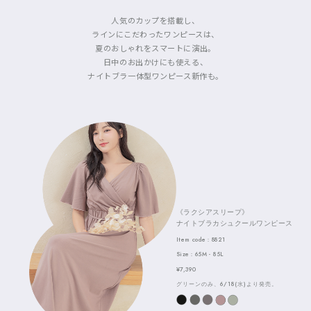
人気のカップを搭載し、
ラインにこだわったワンピースは、
夏のおしゃれをスマートに演出。
日中のお出かけにも使える、
ナイトブラ一体型ワンピース新作も。
《ラクシアスリープ》
ナイトブラカシュクールワンピース
Item code：8821
Size：65M - 85L
¥7,390
グリーンのみ、6/18(水)より発売。