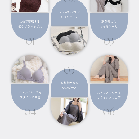
02
ズレないブラで
もっと自由に
1枚で完結する
夏を楽しむ
盛りブラトップス
キャミソール
01
03
05
理想を叶える
ワンピース
ノンワイヤーでも
ストレスフリーな
スタイルに自信
リラックスウェア
04
06