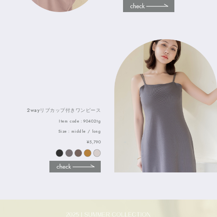
2wayリブカップ付きワンピース
Item code：90402tg
Size：middle / long
¥5,790