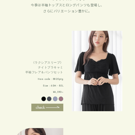
今季は半袖トップスとロングパンツも登場し、
さらにバリエーション豊かに。
《ラクシアスリープ》
ナイトブラキャミ
半袖フレア＆パンツセット
Item code：8820ptg
Size：65M - 85L
¥6,590~