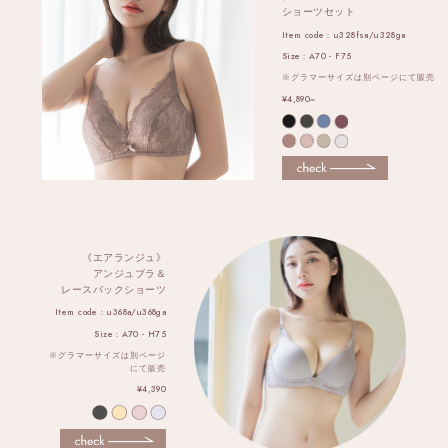
ショーツセット
Item code：u328fsa/u328ga
Size：A70 - F75
※グラマーサイズは別ページにて販売
¥4,890~
《エアランジュ》
アンジュブラ＆
レースバックショーツ
Item code：u368a/u368ga
Size：A70 - H75
※グラマーサイズは別ページ
にて販売
¥4,390