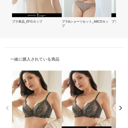
ブラ単品_EFGカップ
ブラ&ショーツセット_ABCDカッ
ブラ&ショ
プ
一緒に購入されている商品