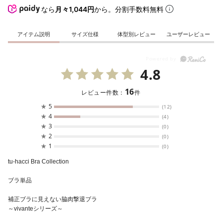
なら
月々1,044円
から。分割手数料無料
アイテム説明
サイズ仕様
体型別レビュー
ユーザーレビュー
4.8
16
レビュー件数：
件
★
5
(12)
★
4
(4)
★
3
(0)
★
2
(0)
★
1
(0)
tu-hacci Bra Collection
ブラ単品
補正ブラに見えない脇肉撃退ブラ
～vivanteシリーズ～