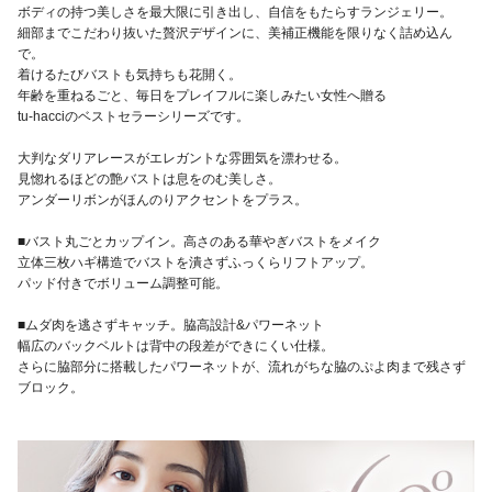
ボディの持つ美しさを最大限に引き出し、自信をもたらすランジェリー。
細部までこだわり抜いた贅沢デザインに、美補正機能を限りなく詰め込ん
で。
着けるたびバストも気持ちも花開く。
年齢を重ねるごと、毎日をプレイフルに楽しみたい女性へ贈る
tu-hacciのベストセラーシリーズです。
大判なダリアレースがエレガントな雰囲気を漂わせる。
見惚れるほどの艶バストは息をのむ美しさ。
アンダーリボンがほんのりアクセントをプラス。
■バスト丸ごとカップイン。高さのある華やぎバストをメイク
立体三枚ハギ構造でバストを潰さずふっくらリフトアップ。
パッド付きでボリューム調整可能。
■ムダ肉を逃さずキャッチ。脇高設計&パワーネット
幅広のバックベルトは背中の段差ができにくい仕様。
さらに脇部分に搭載したパワーネットが、流れがちな脇のぷよ肉まで残さず
ブロック。