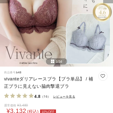
1/34
商品番号
b48
vivanteダリアレースブラ【ブラ単品】 / 補
正ブラに見えない脇肉撃退ブラ
4.8
（16）
レビューを見る
¥
3,480
通常価格
¥
3,132
税込