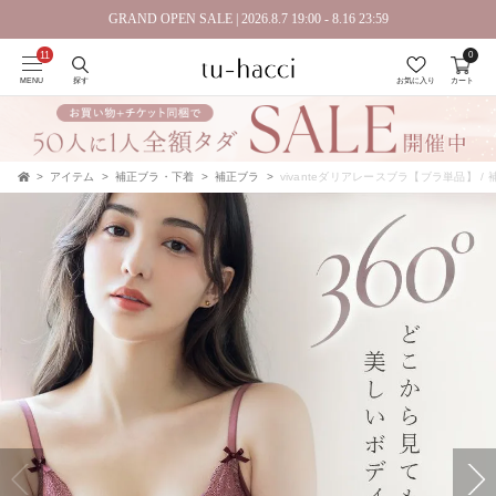
GRAND OPEN SALE | 2026.8.7 19:00 - 8.16 23:59
0
MENU
探す
お気に入り
カート
アイテム
補正ブラ・下着
補正ブラ
vivanteダリアレースブラ【ブラ単品】 
TOP