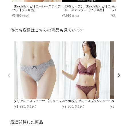
《BraJelly》ピオニーレースアップ
【EFGカップ】《BraJelly》ピオニ
vivant
ブラ【ブラ単品】
ーレースアップラ【ブラ単品】
ラ単品】 /
撃退ブラ
¥3,990
¥4,990
¥3,141
(税込)
(税込)
(税込
他のお客様はこちらの商品も見ています
ダリアレースショーツ 【ショーツ単品】
vivanteダリアレースブラ&ショーツ / 補正
Leene 
¥
1,881
(税込)
¥
3,951
(税込)
¥
2,094
(税
最近閲覧した商品