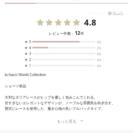
4.8
12
レビュー件数：
件
★
5
(9)
★
4
(3)
★
3
(0)
★
2
(0)
★
1
(0)
tu-hacci Shorts Collection
ショーツ単品
大判なダリアレースがヒップを優しく包みこんでくれる。
甘すぎないエレガントなデザインが、ノーブルな雰囲気を紡ぎ出す。
贅沢にレースを使用した、履き心地の良いフルバックタイプ。
もっと見る