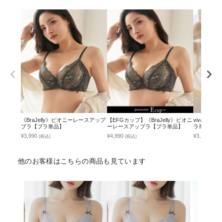
《BraJelly》ピオニーレースアップ
【EFGカップ】《BraJelly》ピオニ
vivant
ブラ【ブラ単品】
ーレースアップラ【ブラ単品】
ラ単品】 /
撃退ブラ
¥3,990
¥4,990
¥3,141
(税込)
(税込)
(税込
他のお客様はこちらの商品も見ています