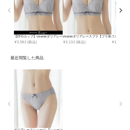
【EFGカップ】vivanteダリアレースブラ【ブラ単品】 / 補正ブラに見えない脇
vivanteダリアレースブラ【ブラ単品】 / 
フルリエレ
¥
3,582
(税込)
¥
3,132
(税込)
¥
1,790
(税
最近閲覧した商品
ダリアレースショーツ 【ショーツ単品】