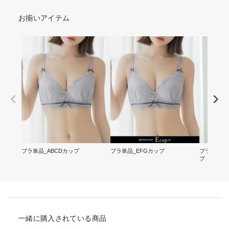
お揃いアイテム
ブラ単品_ABCDカップ
ブラ単品_EFGカップ
ブラ&ショー
プ
一緒に購入されている商品