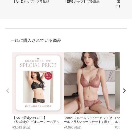
【A～Dカップ】ブラ単品
【EFGカップ】ブラ単品
【EFGカ
ット
一緒に購入されている商品
【SALE限定20％OFF】
Leene フルールシャワーカシュク
Leene 
《BraJelly》ピオニーレースアップ
ールブラ&ショーツセット / 痛くな
ルブラ&ショ
ブラ＆ショーツ
い脇高谷間ブラ
脇高谷間ブ
¥3,512
¥4,990
¥3,292
(税込)
(税込)
(税込