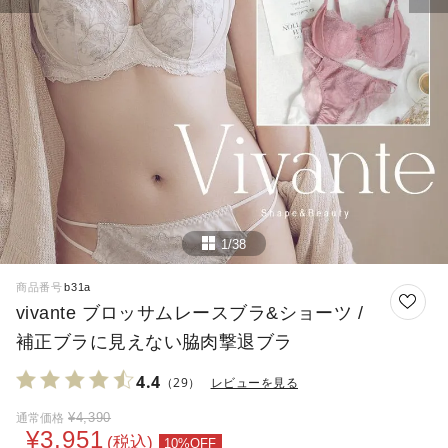
1/38
商品番号
b31a
vivante ブロッサムレースブラ&ショーツ /
補正ブラに見えない脇肉撃退ブラ
4.4
（29）
レビューを見る
¥
4,390
通常価格
¥
3,951
税込