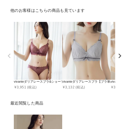
他のお客様はこちらの商品も見ています
vivanteダリアレースブラ&ショーツ / 補正ブラに見えない脇肉撃退ブラ
vivanteダリアレースブラ【ブラ単品】 / 
vivant
¥
3,951
(税込)
¥
3,132
(税込)
¥
3,141
(税
最近閲覧した商品