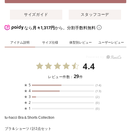
サイズガイド
スタッフコーデ
なら
月々1,317円
から。分割手数料無料
アイテム説明
サイズ仕様
体型別レビュー
ユーザーレビュー
4.4
29
レビュー件数：
件
★
5
(14)
★
4
(13)
★
3
(2)
★
2
(0)
★
1
(0)
tu-hacci Bra＆Shorts Collection
ブラ＆ショーツ / 計2点セット