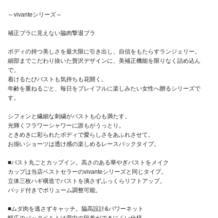
～vivanteシリーズ～
補正ブラに見えない脇肉撃退ブラ
ボディの持つ美しさを最大限に引き出し、自信をもたらすランジェリー。
細部までこだわり抜いた贅沢デザインに、美補正機能を限りなく詰め込ん
で。
着けるたびバストも気持ちも花開く。
年齢を重ねるごと、毎日をプレイフルに楽しみたい女性へ贈るシリーズで
す。
シフォンと繊細な刺繍がバストも心も満たす。
光輝くフラワーシャワーに誰もがうっとり。
ときめきに彩られたボディで愛らしさをあふれさせて。
お揃いショーツは透け感の楽しめるレースバックタイプ。
■バスト丸ごとカップイン。高さのある華やぎバストをメイク
カップは当店ベストセラーのvivanteシリーズと同じタイプ。
立体三枚ハギ構造でバストを潰さずふっくらリフトアップ。
パッド付きでボリューム調整可能。
■ムダ肉を逃さずキャッチ。脇高設計&パワーネット