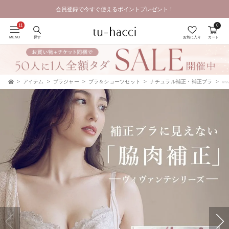
会員登録で今すぐ使えるポイントプレゼント！
GRAND OPEN SALE | 2026.8.7 19:00 - 8.16 23:59
0
MENU
探す
お気に入り
カート
アイテム
ブラジャー
ブラ＆ショーツセット
ナチュラル補正・補正ブラ
vi
TOP