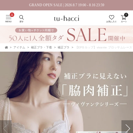
GRAND OPEN SALE | 2026.8.7 19:00 - 8.16 23:59
0
会員登録で今すぐ使えるポイントプレゼント！
MENU
探す
お気に入り
カート
アイテム
補正ブラ・下着
補正ブラ
【EFGカップ】vivante ブロッサムレ
TOP