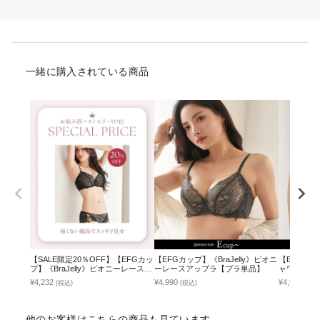
一緒に購入されている商品
【SALE限定20％OFF】【EFGカッ
【EFGカップ】《BraJelly》ピオニ
【EFGカッ
プ】《BraJelly》ピオニーレースア
ーレースアップラ【ブラ単品】
ャワーカシ
ップブラ＆ショーツ
品】 / 痛
¥4,232
¥4,990
¥4,990
(税込)
(税込)
(税込
他のお客様はこちらの商品も見ています