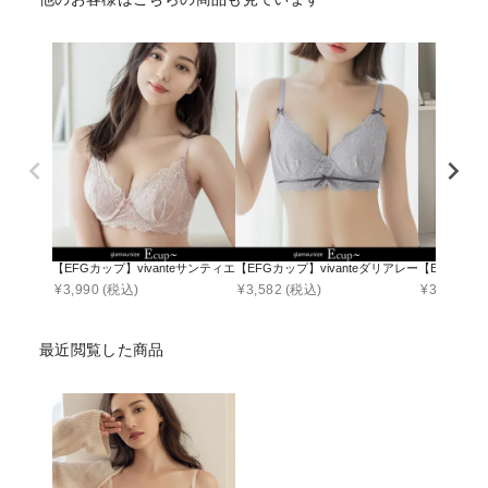
【EFGカップ】vivanteサンティエレースブラ【ブラ単品】 / 補正ブラに見えな
【EFGカップ】vivanteダリアレースブラ【
【EFGカッ
¥
3,990
(税込)
¥
3,582
(税込)
¥
3,742
(税
最近閲覧した商品