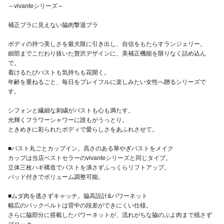
～vivanteシリーズ～
補正ブラに見えない脇肉撃退ブラ
ボディの持つ美しさを最大限に引き出し、自信をもたらすランジェリー。
細部までこだわり抜いた贅沢デザインに、美補正機能を限りなく詰め込ん
で。
着けるたびバストも気持ちも花開く。
年齢を重ねるごと、毎日をプレイフルに楽しみたい女性へ贈るシリーズで
す。
シフォンと繊細な刺繍がバストも心も満たす。
光輝くフラワーシャワーに誰もがうっとり。
ときめきに彩られたボディで愛らしさをあふれさせて。
■バスト丸ごとカップイン。高さのある華やぎバストをメイク
カップは当店ベストセラーのvivanteシリーズと同じタイプ。
立体三枚ハギ構造でバストを潰さずふっくらリフトアップ。
パッド付きでボリューム調整可能。
■ムダ肉を逃さずキャッチ。脇高設計&パワーネット
幅広のバックベルトは背中の段差ができにくい仕様。
さらに脇部分に搭載したパワーネットが、流れがちな脇のぷよ肉まで残さず