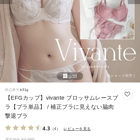
1/33
商品番号
b31g
【EFGカップ】vivante ブロッサムレースブ
ラ【ブラ単品】 / 補正ブラに見えない脇肉
撃退ブラ
4.3
（4）
レビューを見る
¥
3,990
通常価格