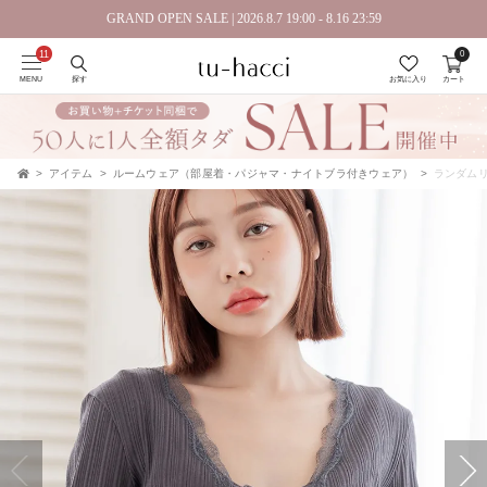
GRAND OPEN SALE | 2026.8.7 19:00 - 8.16 23:59
0
会員登録で今すぐ使えるポイントプレゼント！
MENU
探す
お気に入り
カート
アイテム
ルームウェア（部屋着・パジャマ・ナイトブラ付きウェア）
ランダムリ
TOP