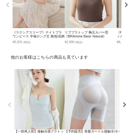
《ラクシアスリープ》ナイトブラ
リブブラトップ 胸元カバー型
《P.sno
ワンピース 半袖ロング丈 無地/花柄
《BRAmone Basic Natural》
ィガン ガ
¥5,931
¥2,990
¥8,490
(税込)
(税込)
(税込
他のお客様はこちらの商品も見ています
【一部再入荷】接触冷感ブラトップ 深V型/U型/汗取りパッド付き 選べる3タイプ《BRAmo
【予約販売】骨盤ガードル接触冷感タイプ
モーニングル