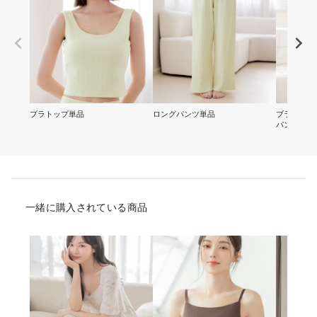
ブラトップ単品
ロングパンツ単品
ブラトップ
パンツ(3点
一緒に購入されている商品