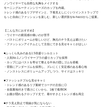
ノンワイヤーでも自然な丸胸をメイクする
モーニングルーティンシリーズのカップを内蔵。
トレンド感のあるリブデザインと、下着見えしにくいツインストラップで
もっと自由にファッションを楽しむ、新しい選択肢をtu-hacciからご提案。
【こんな方におすすめ】
・ワイヤーの窮屈感や痛いのが苦手
・バストにボリュームが欲しいけど、胸元のチラ見えは避けたい
・ファッションアイテムとして主役にできる見せキャミがほしい
■ふっくら丸みのある1.5倍盛りシルエット
・人気No.1ノンワイヤーブラの盛りカップを採用
・カップにはバストを寄せて整える中央の隠しゴムを搭載
・背面にアンダーゴムを採用し、ズレにくく安定感のある着心地
・ノンストレスにボリュームアップしつつ、サイドはスッキリ
■ファッショナブルな見せキャミ
・トレンド感のあるリブ素材でコーデの主役に◎
・全面裏地付きで透けにくいから、1枚で着用OK
・お腹が隠れるクロップド丈で、着やすさとトレンド感を両立
■チラ見え防止で視線が気にならない