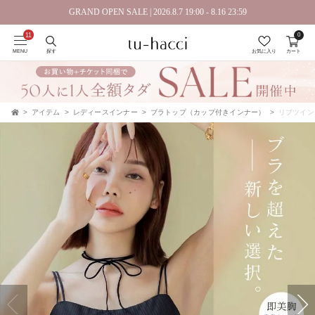
GRAND OPEN SALE | 2026.8.7 19:00 - 8.16 23:59
0
会員登録で今すぐ使えるポイントプレゼント！
MENU
探す
お気に入り
カート
アイテム
レディースインナー
ブラトップ（カップ付きインナー）
リブツインスト
TOP