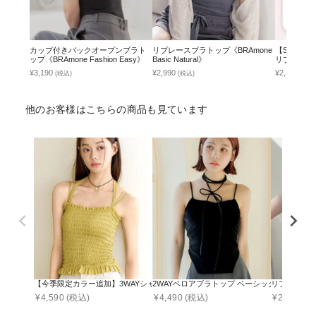
カップ付きバックオープンブラト
リブレースブラトップ《BRAmone
【SALE限
ップ《BRAmone Fashion Easy》
Basic Natural》
リブタンク
型《BRAmone
¥3,190
¥2,990
¥2,392
(税込)
(税込)
(税込
他のお客様はこちらの商品も見ています
【今季限定カラー追加】3WAYシャーリングブラトップ《BRAmone Fashion Glamo
2WAYベロアブラトップ ベーシック/ロンパースタイプ《
リブブラトップ 
¥
4,590
(税込)
¥
4,490
(税込)
¥
2,990
(税