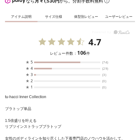
なら
月々1,530円
から。分割手数料無料
アイテム説明
サイズ仕様
体型別レビュー
ユーザーレビュー
4.7
106
レビュー件数：
件
★
5
(74)
★
4
(29)
★
3
(3)
★
2
(0)
★
1
(0)
tu-hacci Inner Collection
ブラトップ単品
1.5倍盛りを叶える
リブツインストラップブラトップ
女性のボディラインを知り尽くした下着専門店のノウハウを活かして、