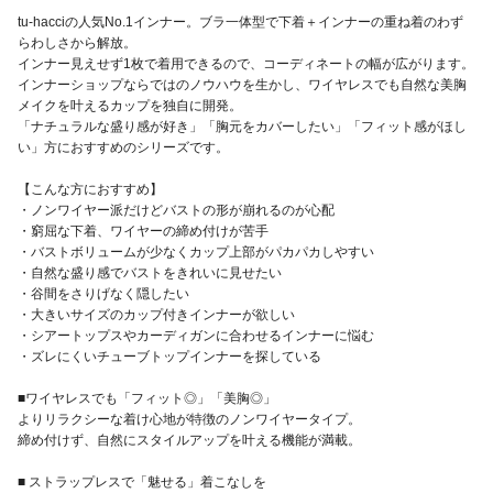
tu-hacciの人気No.1インナー。ブラ一体型で下着＋インナーの重ね着のわず
らわしさから解放。
インナー見えせず1枚で着用できるので、コーディネートの幅が広がります。
インナーショップならではのノウハウを生かし、ワイヤレスでも自然な美胸
メイクを叶えるカップを独自に開発。
「ナチュラルな盛り感が好き」「胸元をカバーしたい」「フィット感がほし
い」方におすすめのシリーズです。
【こんな方におすすめ】
・ノンワイヤー派だけどバストの形が崩れるのが心配
・窮屈な下着、ワイヤーの締め付けが苦手
・バストボリュームが少なくカップ上部がパカパカしやすい
・自然な盛り感でバストをきれいに見せたい
・谷間をさりげなく隠したい
・大きいサイズのカップ付きインナーが欲しい
・シアートップスやカーディガンに合わせるインナーに悩む
・ズレにくいチューブトップインナーを探している
■ワイヤレスでも「フィット◎」「美胸◎」
よりリラクシーな着け心地が特徴のノンワイヤータイプ。
締め付けず、自然にスタイルアップを叶える機能が満載。
■ ストラップレスで「魅せる」着こなしを