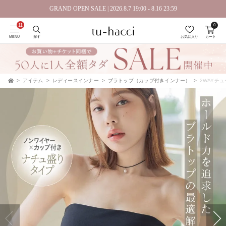
GRAND OPEN SALE | 2026.8.7 19:00 - 8.16 23:59
0
会員登録で今すぐ使えるポイントプレゼント！
MENU
探す
お気に入り
カート
アイテム
レディースインナー
ブラトップ（カップ付きインナー）
2WAYチュー
TOP