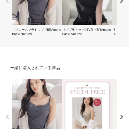
リブレースブラトップ《BRAmone
リブブラトップ 浅V型《BRAmone
リブブラト
Basic Natural》
Basic Natural》
《BRAmone 
一緒に購入されている商品