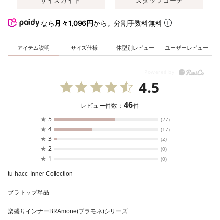
サイズガイド
スタッフコーデ
なら
月々1,096円
から。分割手数料無料
アイテム説明
サイズ仕様
体型別レビュー
ユーザーレビュー
4.5
46
レビュー件数：
件
★
5
(27)
★
4
(17)
★
3
(2)
★
2
(0)
★
1
(0)
tu-hacci Inner Collection
ブラトップ単品
楽盛りインナーBRAmone(ブラモネ)シリーズ