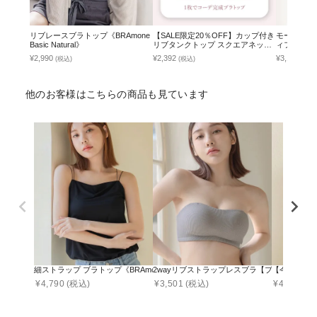
リブレースブラトップ《BRAmone
【SALE限定20％OFF】カップ付き
モーニング
Basic Natural》
リブタンクトップ スクエアネック
ィフルール
型《BRAmone Basic Natural》
¥2,990
¥2,392
¥3,178
(税込)
(税込)
(税込
他のお客様はこちらの商品も見ています
細ストラップ ブラトップ《BRAmone Fashion Glamorous》
2wayリブストラップレスブラ【ブラ単品】
【今季限定カラ
¥
4,790
(税込)
¥
3,501
(税込)
¥
4,590
(税