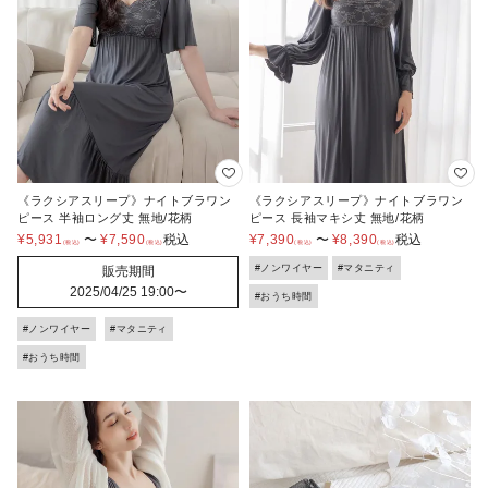
《ラクシアスリープ》ナイトブラワン
《ラクシアスリープ》ナイトブラワン
ピース 半袖ロング丈 無地/花柄
ピース 長袖マキシ丈 無地/花柄
¥
5,931
〜
¥
7,590
税込
¥
7,390
〜
¥
8,390
税込
#ノンワイヤー
#マタニティ
販売期間
2025/04/25 19:00
〜
#おうち時間
#ノンワイヤー
#マタニティ
#おうち時間