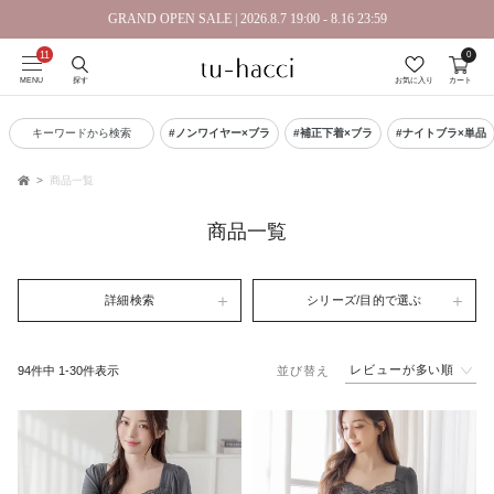
GRAND OPEN SALE | 2026.8.7 19:00 - 8.16 23:59
0
会員登録で今すぐ使えるポイントプレゼント！
MENU
探す
お気に入り
カート
キーワードから検索
#ノンワイヤー×ブラ
#補正下着×ブラ
#ナイトブラ×単品
商品一覧
TOP
商品一覧
詳細検索
シリーズ/目的で選ぶ
レビューが多い順
94
件中
1
-
30
件表示
並び替え