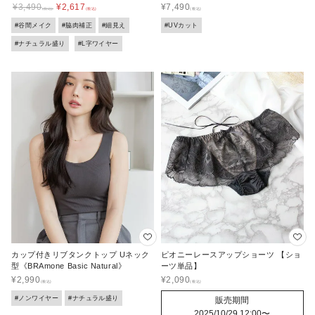
¥
3,490
¥
2,617
¥
7,490
#谷間メイク
#脇肉補正
#細見え
#UVカット
#ナチュラル盛り
#L字ワイヤー
カップ付きリブタンクトップ Uネック
ピオニーレースアップショーツ 【ショ
型《BRAmone Basic Natural》
ーツ単品】
¥
2,990
¥
2,090
#ノンワイヤー
#ナチュラル盛り
販売期間
2025/10/29 12:00
〜