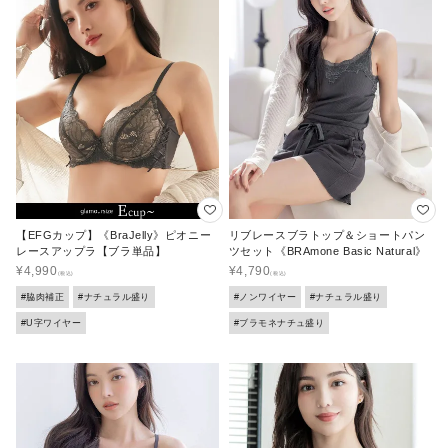
【EFGカップ】《BraJelly》ピオニー
リブレースブラトップ＆ショートパン
レースアップラ【ブラ単品】
ツセット《BRAmone Basic Natural》
¥
4,990
¥
4,790
#脇肉補正
#ナチュラル盛り
#ノンワイヤー
#ナチュラル盛り
#U字ワイヤー
#ブラモネナチュ盛り