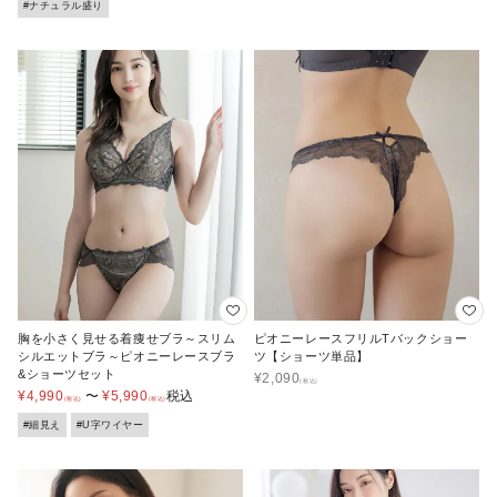
#ナチュラル盛り
胸を小さく見せる着痩せブラ～スリム
ピオニーレースフリルTバックショー
シルエットブラ～ピオニーレースブラ
ツ【ショーツ単品】
&ショーツセット
¥
2,090
¥
4,990
〜
¥
5,990
税込
#細見え
#U字ワイヤー