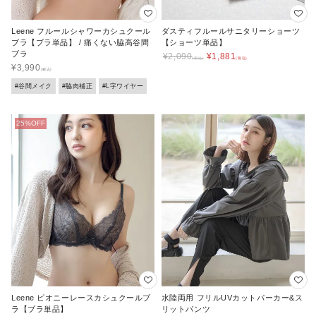
Leene フルールシャワーカシュクール
ダスティフルールサニタリーショーツ
ブラ【ブラ単品】 / 痛くない脇高谷間
【ショーツ単品】
ブラ
¥
2,090
¥
1,881
¥
3,990
#谷間メイク
#脇肉補正
#L字ワイヤー
Leene ピオニーレースカシュクールブ
水陸両用 フリルUVカットパーカー&ス
ラ【ブラ単品】
リットパンツ