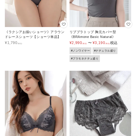
《ラクシアお揃いショーツ》アラウン
リブブラトップ 胸元カバー型
ドレースショーツ【ショーツ単品】
《BRAmone Basic Natural》
¥
1,790
¥
2,990
〜
¥
3,190
税込
#ノンワイヤー
#ナチュラル盛り
#ブラモネナチュ盛り