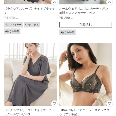
《ラクシアスリープ》ナイトブラキャ
ルームウェア もこもこカーディガン
ミ
前開きロングカーディガン
¥
4,490
¥
5,290
在庫切れ
#ノンワイヤー
#マタニティ
#おうち時間
#おうち時間
《ラクシアスリープ》ナイトブラカシ
《BraJelly》ピオニーレースアップブ
ュクールワンピース
ラ【ブラ単品】