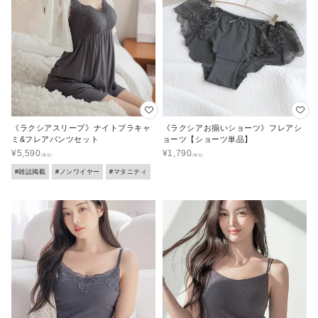
《ラクシアスリープ》ナイトブラキャ
《ラクシアお揃いショーツ》フレアシ
ミ&フレアパンツセット
ョーツ【ショーツ単品】
¥
5,590
¥
1,790
#雑誌掲載
#ノンワイヤー
#マタニティ