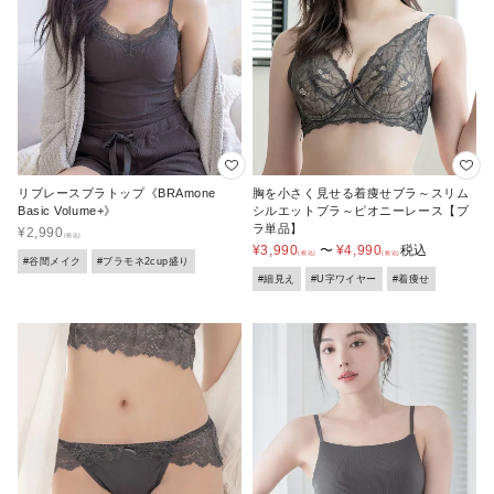
リブレースブラトップ《BRAmone
胸を小さく見せる着痩せブラ～スリム
Basic Volume+》
シルエットブラ～ピオニーレース【ブ
ラ単品】
¥
2,990
¥
3,990
〜
¥
4,990
税込
#谷間メイク
#ブラモネ2cup盛り
#細見え
#U字ワイヤー
#着痩せ