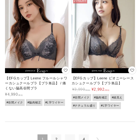
【EFGカップ】Leene フルールシャワ
【EFGカップ】Leene ピオニーレース
ーカシュクールブラ【ブラ単品】 / 痛
カシュクールブラ【ブラ単品】
くない脇高谷間ブラ
¥
3,990
¥
2,992
¥
4,990
#谷間メイク
#脇肉補正
#細見え
#谷間メイク
#脇肉補正
#L字ワイヤー
#ナチュラル盛り
#L字ワイヤー
1
2
…
4