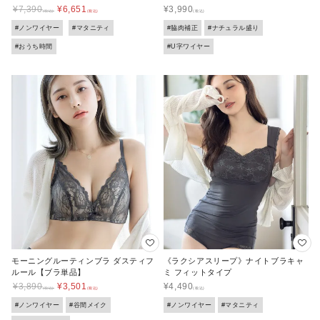
¥
7,390
¥
6,651
¥
3,990
#ノンワイヤー
#マタニティ
#脇肉補正
#ナチュラル盛り
#おうち時間
#U字ワイヤー
モーニングルーティンブラ ダスティフ
《ラクシアスリープ》ナイトブラキャ
ルール【ブラ単品】
ミ フィットタイプ
¥
3,890
¥
3,501
¥
4,490
#ノンワイヤー
#谷間メイク
#ノンワイヤー
#マタニティ