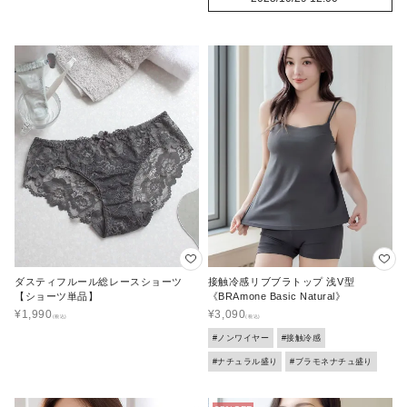
ダスティフルール総レースショーツ
接触冷感リブブラトップ 浅V型
【ショーツ単品】
《BRAmone Basic Natural》
¥
1,990
¥
3,090
#ノンワイヤー
#接触冷感
#ナチュラル盛り
#ブラモネナチュ盛り