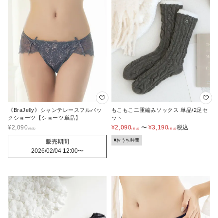
《BraJelly》シャンテレースフルバッ
もこもこ二重編みソックス 単品/2足セ
クショーツ【ショーツ単品】
ット
¥
2,090
¥
2,090
〜
¥
3,190
税込
#おうち時間
販売期間
2026/02/04 12:00
〜