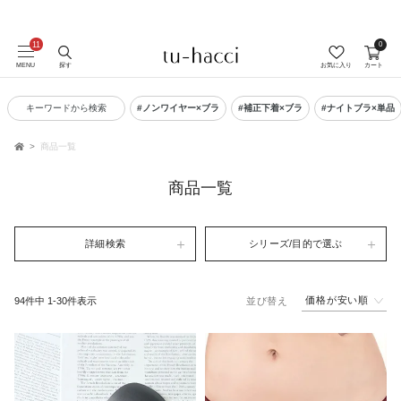
0
会員登録で今すぐ使えるポイントプレゼント！
MENU
探す
お気に入り
カート
キーワードから検索
#ノンワイヤー×ブラ
#補正下着×ブラ
#ナイトブラ×単品
商品一覧
TOP
商品一覧
詳細検索
シリーズ/目的で選ぶ
価格が安い順
94
件中
1
-
30
件表示
並び替え