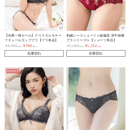
【在庫一掃セール】クリスタルモチー
刺繍レースショーツ≪超脇高 背中綺麗
フチュールカップブラ【ブラ単品】
ブラシリーズ≫【ショーツ単品】
¥
3,780
¥
780
¥
1,280
¥
1,152
在庫切れ
在庫切れ