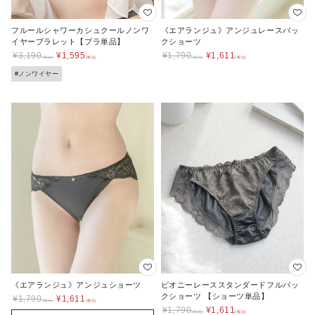
フルールシャワーカシュクールノンワ
《エアランジュ》アンジュレースバッ
イヤーブラレット【ブラ単品】
クショーツ
¥
3,190
¥
1,595
¥
1,790
¥
1,611
#ノンワイヤー
《エアランジュ》アンジュショーツ
ピオニーレーススタンダードフルバッ
クショーツ 【ショーツ単品】
¥
1,790
¥
1,611
¥
1,790
¥
1,611