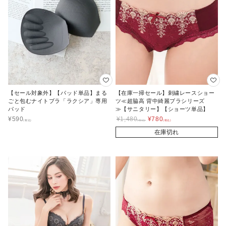
【セール対象外】【パッド単品】まる
【在庫一掃セール】刺繍レースショー
ごと包むナイトブラ「ラクシア」専用
ツ≪超脇高 背中綺麗ブラシリーズ
パッド
≫【サニタリー】【ショーツ単品】
¥
590
¥
1,480
¥
780
在庫切れ