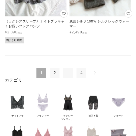
《ラクシアスリープ》ナイトブラキャ
肌面シルク100％ シルクレッグウォー
ミお揃いフレアパンツ
マー
¥
2,390
¥
2,490
#おうち時間
1
2
…
4
カテゴリ
ナイトブラ
ブラジャー
セクシー
補正下着
ショーツ
ランジェリー