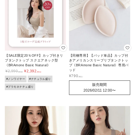
【SALE限定20％OFF】カップ付きリ
【同梱専用】【パッド単品】カップ付
ブタンクトップ スクエアネック型
きアメリカンスリーブリブタンクトッ
《BRAmone Basic Natural》
プ《BRAmone Basic Natural》専用パ
ッド
¥
2,990
¥
2,392
¥
790
#ノンワイヤー
#ナチュラル盛り
販売期間
#ブラモネナチュ盛り
2026/02/11 12:00
〜