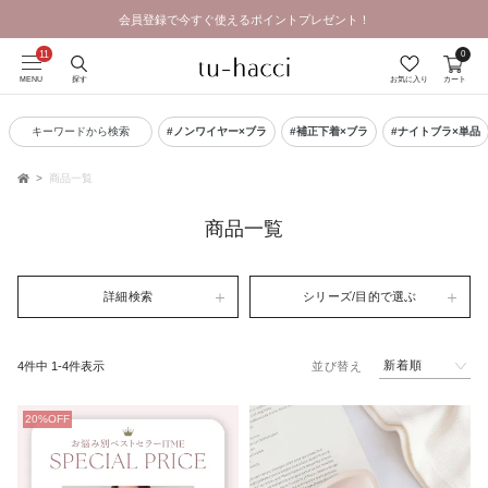
会員登録で今すぐ使えるポイントプレゼント！
0
MENU
探す
お気に入り
カート
キーワードから検索
#ノンワイヤー×ブラ
#補正下着×ブラ
#ナイトブラ×単品
商品一覧
TOP
商品一覧
詳細検索
シリーズ/目的で選ぶ
新着順
4
件中
1
-
4
件表示
並び替え