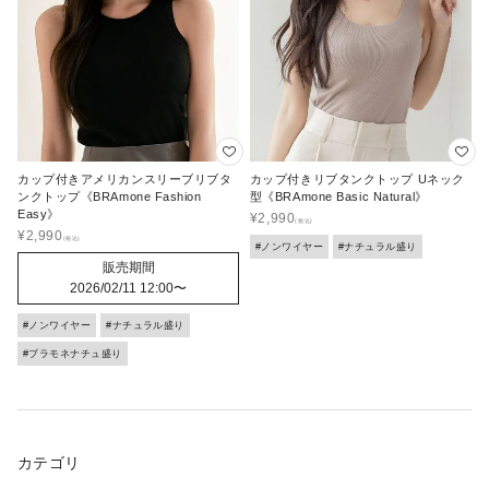
カップ付きアメリカンスリーブリブタ
カップ付きリブタンクトップ Uネック
ンクトップ《BRAmone Fashion
型《BRAmone Basic Natural》
Easy》
¥
2,990
¥
2,990
#ノンワイヤー
#ナチュラル盛り
販売期間
2026/02/11 12:00
〜
#ノンワイヤー
#ナチュラル盛り
#ブラモネナチュ盛り
カテゴリ