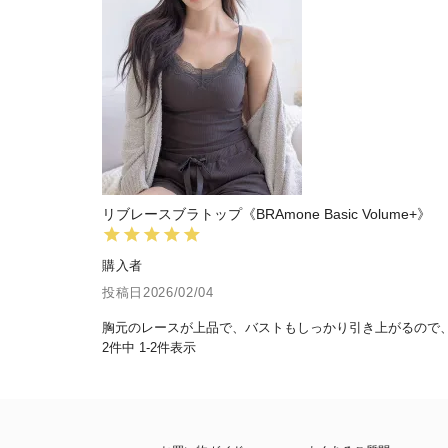
リブレースブラトップ《BRAmone Basic Volume+》
購入者
投稿日
2026/02/04
胸元のレースが上品で、バストもしっかり引き上がるので
2
件中
1
-
2
件表示