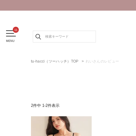
MENU
tu-hacci（ツーハッチ）TOP
れいさんのレビュー
2
件中
1
-
2
件表示