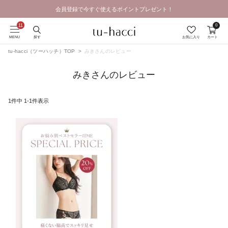
会員登録で今すぐ使えるポイントプレゼント！
0
MENU
探す
お気に入り
カート
tu-hacci（ツーハッチ）TOP
みきさんのレビュー
みきさんのレビュー
1
件中
1
-
1
件表示