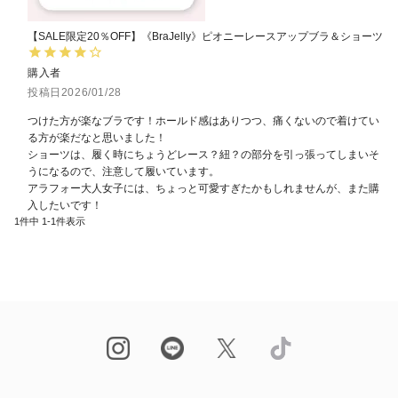
【SALE限定20％OFF】《BraJelly》ピオニーレースアップブラ＆ショーツ
購入者
投稿日
2026/01/28
つけた方が楽なブラです！ホールド感はありつつ、痛くないので着けてい
る方が楽だなと思いました！

ショーツは、履く時にちょうどレース？紐？の部分を引っ張ってしまいそ
うになるので、注意して履いています。

アラフォー大人女子には、ちょっと可愛すぎたかもしれませんが、また購
入したいです！
1
件中
1
-
1
件表示