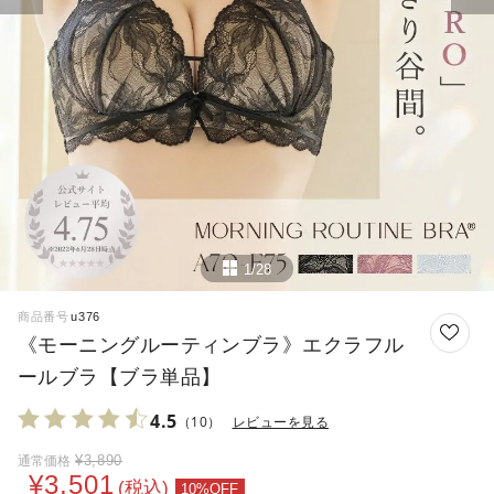
1/28
商品番号
u376
《モーニングルーティンブラ》エクラフル
ールブラ【ブラ単品】
4.5
（10）
レビューを見る
¥
3,890
通常価格
¥
3,501
税込