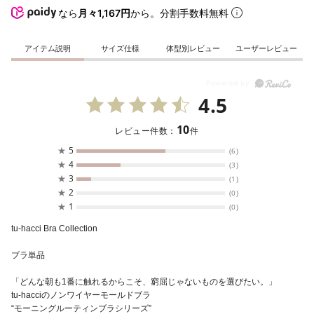
なら
月々1,167円
から。分割手数料無料
アイテム説明
サイズ仕様
体型別レビュー
ユーザーレビュー
4.5
10
レビュー件数：
件
★
5
(6)
★
4
(3)
★
3
(1)
★
2
(0)
★
1
(0)
tu-hacci Bra Collection
ブラ単品
「どんな朝も1番に触れるからこそ、窮屈じゃないものを選びたい。」
tu-hacciのノンワイヤーモールドブラ
“モーニングルーティンブラシリーズ”