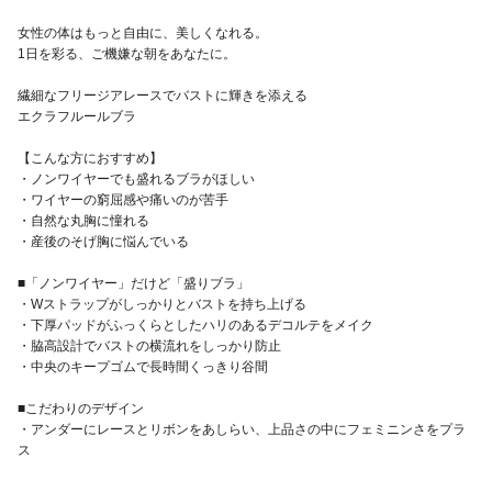
女性の体はもっと自由に、美しくなれる。
1日を彩る、ご機嫌な朝をあなたに。
繊細なフリージアレースでバストに輝きを添える
エクラフルールブラ
【こんな方におすすめ】
・ノンワイヤーでも盛れるブラがほしい
・ワイヤーの窮屈感や痛いのが苦手
・自然な丸胸に憧れる
・産後のそげ胸に悩んでいる
■「ノンワイヤー」だけど「盛りブラ」
・Wストラップがしっかりとバストを持ち上げる
・下厚パッドがふっくらとしたハリのあるデコルテをメイク
・脇高設計でバストの横流れをしっかり防止
・中央のキープゴムで長時間くっきり谷間
■こだわりのデザイン
・アンダーにレースとリボンをあしらい、上品さの中にフェミニンさをプラ
ス