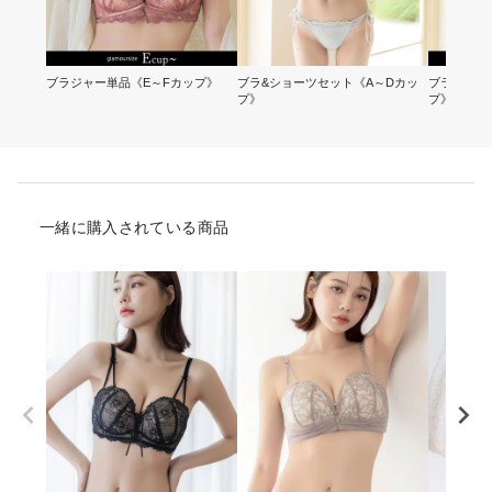
ブラジャー単品《E～Fカップ》
ブラ&ショーツセット《A～Dカッ
ブラ&ショ
プ》
プ》
一緒に購入されている商品