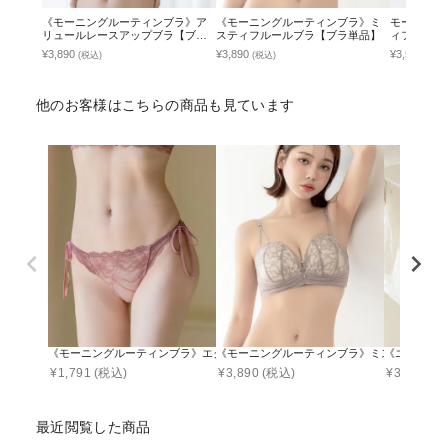
《モーニングルーティンブラ》ア
《モーニングルーティンブラ》ミ
モーニング
リュールレースアップブラ【ブラ
スティフルールブラ【ブラ単品】
ィフルール
単品】
¥3,890
¥3,890
¥3,501
(税込)
(税込)
(税込
他のお客様はこちらの商品も見ています
《モーニングルーティンブラ》エクラフルールショーツ 【ショーツ単品】
《モーニングルーティンブラ》ミスティフルー
《エアラン
¥
1,791
(税込)
¥
3,890
(税込)
¥
3,490
(税
最近閲覧した商品