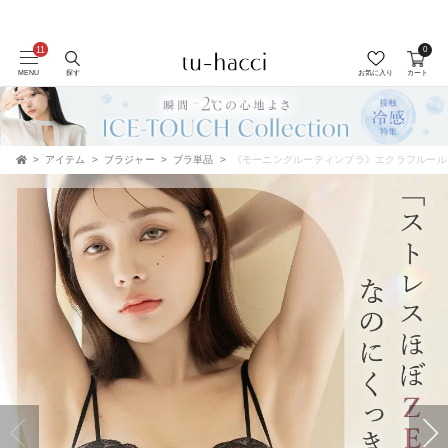
会員登録で今すぐ使えるポイントプレゼント！
0
MENU
探す
お気に入り
カート
アイテム
ブラジャー
ブラ単品
《モーニングルーティンブラ》エクラフルール
TOP