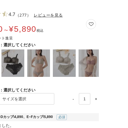
4.7
（277）
レビューを見る
0
¥
5,890
〜
税込
選択してください
選択してください
-
+
カップ\4,890、E~Fカップ\5,890
(必須)
ました。