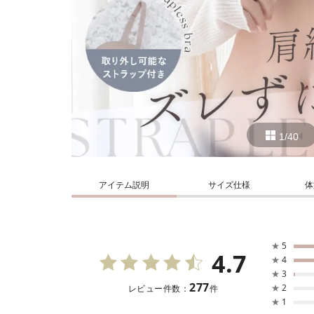
1/40
アイテム説明
サイズ仕様
体
★
5
4.7
★
4
★
3
277
★
2
レビュー件数：
件
★
1