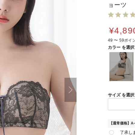
ョーツ
¥
4,89
49
〜
59
カラー
サイズ
【通常価格】A~D
了承し