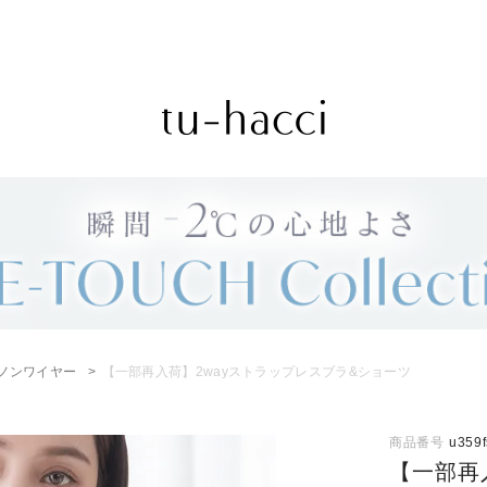
会員登録で今すぐ使えるポイントプレゼント！
ノンワイヤー
【一部再入荷】2wayストラップレスブラ&ショーツ
商品番号
u359f
【一部再