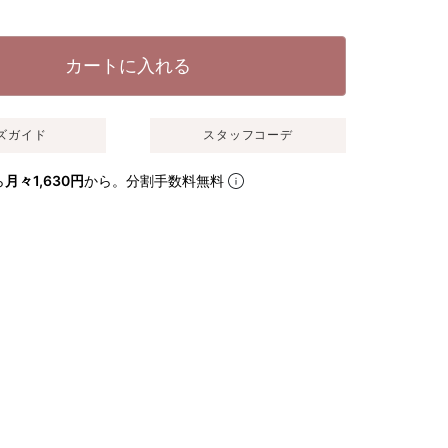
カートに入れる
ズガイド
スタッフコーデ
ら
月々1,630円
から。分割手数料無料