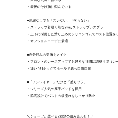
・産後のそげ胸に悩んでいる
■肩紐なしでも「ズレない」「落ちない」
・ストラップ着脱可能な2wayストラップレスブラ
・上下に採用した滑り止めのシリコンゴムでバスト位置を
・オフショルコーデに最適
■自分好みの美胸をメイク
・フロントのレースアップでお好きな谷間に調整可能（レ
・3段×4列ホックでホールド感も自由自在
■「ノンワイヤー」だけど「盛りブラ」
・シリーズ人気の厚手パッドを採用
・脇高設計でバストの横流れをしっかり防止
＼ショーツが選べる2種類の組み合わせ！／