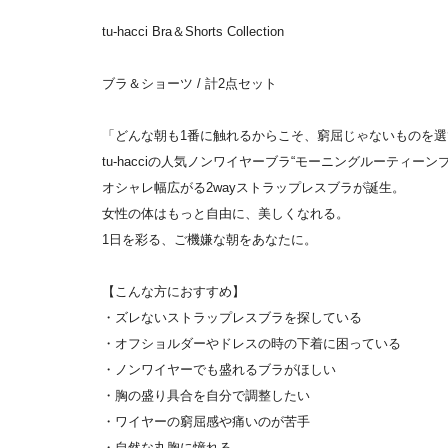
tu-hacci Bra＆Shorts Collection
ブラ＆ショーツ / 計2点セット
「どんな朝も1番に触れるからこそ、窮屈じゃないものを選
tu-hacciの人気ノンワイヤーブラ“モーニングルーティーン
オシャレ幅広がる2wayストラップレスブラが誕生。
女性の体はもっと自由に、美しくなれる。
1日を彩る、ご機嫌な朝をあなたに。
【こんな方におすすめ】
・ズレないストラップレスブラを探している
・オフショルダーやドレスの時の下着に困っている
・ノンワイヤーでも盛れるブラがほしい
・胸の盛り具合を自分で調整したい
・ワイヤーの窮屈感や痛いのが苦手
・自然な丸胸に憧れる