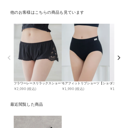
他のお客様はこちらの商品も見ています
フラワーレースリラックスショーツ【ショーツ単品】
モアフィットリブショーツ【ショーツ単品】
ダスティフ
¥
2,090
(税込)
¥
1,990
(税込)
¥
1,881
(税
最近閲覧した商品