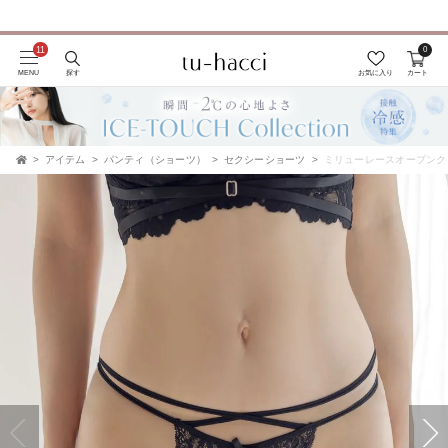
0
会員登録で今すぐ使えるポイントプレゼント！
MENU
探す
お気に入り
カート
アイテム
パンティ（ショーツ）
セクシーショーツ
ミリューレースオープンク
TOP