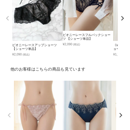
ピオニーレースフルバックショー
ツ 【ショーツ単品】
¥2,090
(税込)
ピオニーレースアップショーツ
《vivan
【ショーツ単品】
ョーツ単品
¥2,090
¥1,790
(税込)
(税込
他のお客様はこちらの商品も見ています