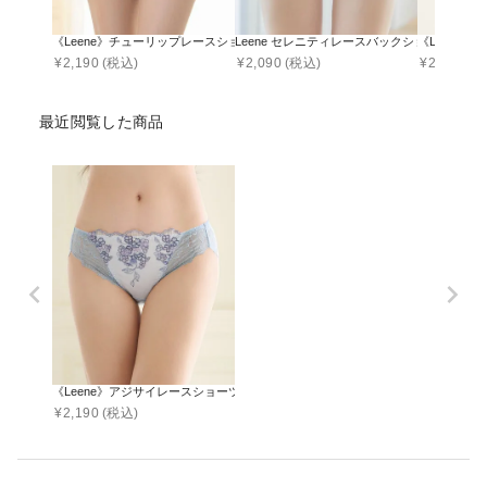
《Leene》チューリップレースショーツ【ショーツ単品】
Leene セレニティレースバックショーツ【シ
《Leene
¥
2,190
(税込)
¥
2,090
(税込)
¥
2,090
(税
最近閲覧した商品
《Leene》アジサイレースショーツ【ショーツ単品】
¥
2,190
(税込)