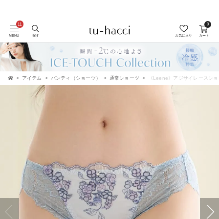
0
会員登録で今すぐ使えるポイントプレゼント！
MENU
探す
お気に入り
カート
アイテム
パンティ（ショーツ）
通常ショーツ
《Leene》アジサイレースシ
TOP