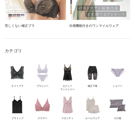
苦しくない補正ブラ
冷感機能付きのワンマイルウェア
カテゴリ
ナイトブラ
ブラジャー
セクシー
補正下着
ショーツ
ランジェリー
ブラトップ
グラマー
マタニティ
ルームウェア
その他