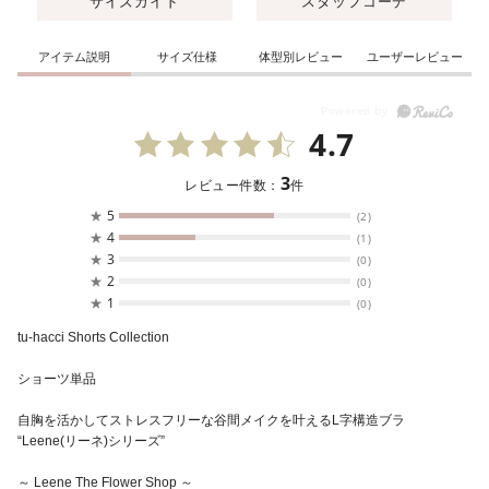
サイズガイド
スタッフコーデ
アイテム説明
サイズ仕様
体型別レビュー
ユーザーレビュー
4.7
3
レビュー件数：
件
★
5
(2)
★
4
(1)
★
3
(0)
★
2
(0)
★
1
(0)
tu-hacci Shorts Collection
ショーツ単品
自胸を活かしてストレスフリーな谷間メイクを叶えるL字構造ブラ
“Leene(リーネ)シリーズ”
～ Leene The Flower Shop ～