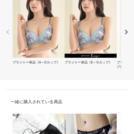
ブラジャー単品《A～Dカップ》
ブラジャー単品《E～Gカップ》
ブラ&ショ
プ》
一緒に購入されている商品