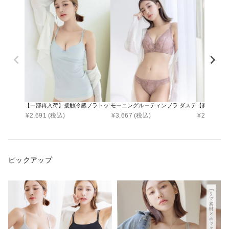
【一部再入荷】接触冷感ブラトップ 深V型/U型/汗取りパッド付き 選べる3タイプ《BRAmo
モーニングルーティンブラ ダスティフルール
【新色追加
¥
2,691
(税込)
¥
3,667
(税込)
¥
2,790
(税
ピックアップ