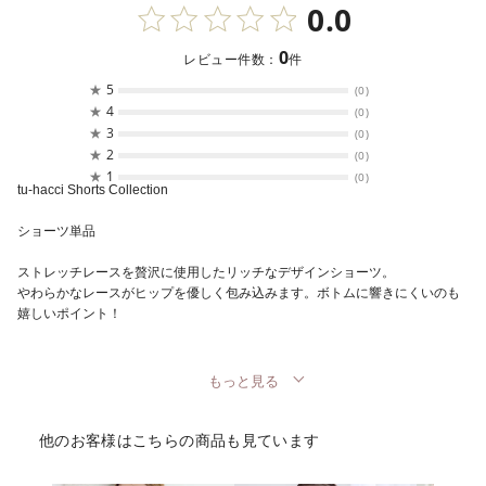
0.0
0
レビュー件数：
件
★
5
(0)
★
4
(0)
★
3
(0)
★
2
(0)
★
1
(0)
tu-hacci Shorts Collection
ショーツ単品
ストレッチレースを贅沢に使用したリッチなデザインショーツ。
やわらかなレースがヒップを優しく包み込みます。ボトムに響きにくいのも
嬉しいポイント！
もっと見る
他のお客様はこちらの商品も見ています