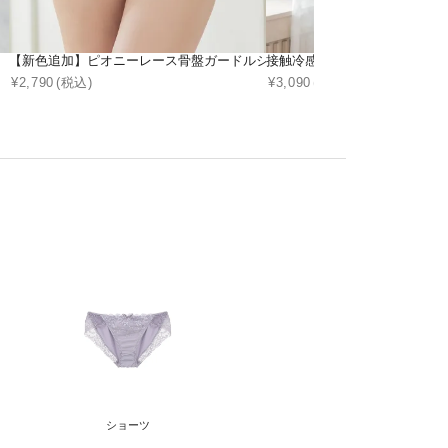
【新色追加】ピオニーレース骨盤ガードルショーツ【ミドル丈/ハイウエス
接触冷感リブブラトップ 浅V型《BRA
¥
2,790
(税込)
¥
3,090
(税込)
ショーツ