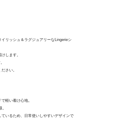
ッシュ＆ラグジュアリーなLingerieシ
届けします。
す。
ください。
ドで軽い着け心地。
様。
しているため、日常使いしやすいデザインで