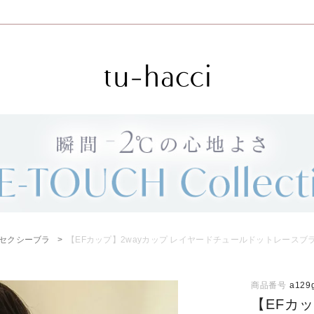
会員登録で今すぐ使えるポイントプレゼント！
セクシーブラ
【EFカップ】2wayカップ レイヤードチュールドットレースブ
商品番号
a129
【EFカ