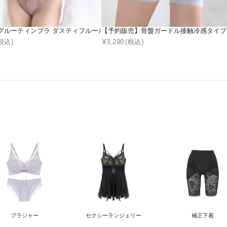
付き 選べる3タイプ《BRAmone Basic Volume+》
グルーティンブラ ダスティフルールブラ&ショーツセット
【予約販売】骨盤ガードル接触冷感タイプ
税込)
¥
3,290
(税込)
ブラジャー
セクシー
ランジェリー
補正下着