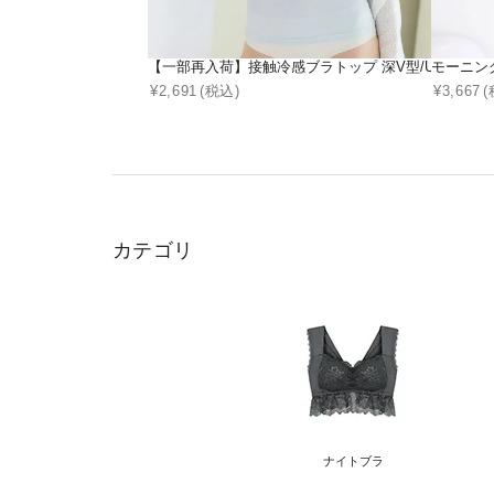
【一部再入荷】接触冷感ブラトップ 深V型/U型/汗取りパッド
モーニン
¥
2,691
(税込)
¥
3,667
(
カテゴリ
ナイトブラ