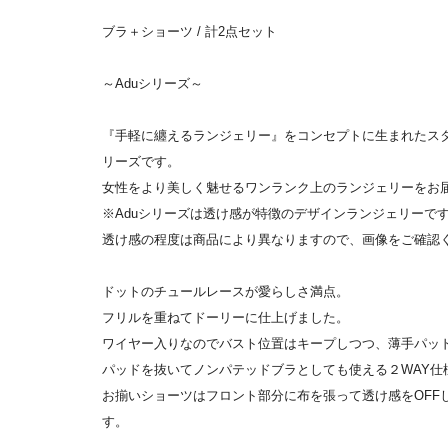
ブラ＋ショーツ / 計2点セット
～Aduシリーズ～
『手軽に纏えるランジェリー』をコンセプトに生まれたスタイリ
リーズです。
女性をより美しく魅せるワンランク上のランジェリーをお
※Aduシリーズは透け感が特徴のデザインランジェリーで
透け感の程度は商品により異なりますので、画像をご確認
ドットのチュールレースが愛らしさ満点。
フリルを重ねてドーリーに仕上げました。
ワイヤー入りなのでバスト位置はキープしつつ、薄手パッ
パッドを抜いてノンパテッドブラとしても使える２WAY仕
お揃いショーツはフロント部分に布を張って透け感をOFF
す。