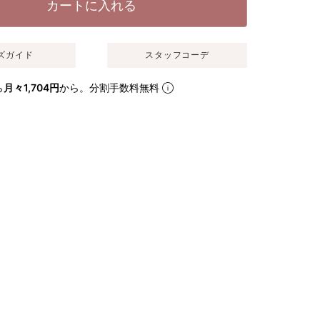
カートに入れる
ズガイド
スタッフコーデ
ら
月々1,704円
から。分割手数料無料