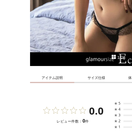
1/26
アイテム説明
サイズ仕様
体
★
5
0.0
★
4
★
3
0
★
2
レビュー件数：
件
★
1