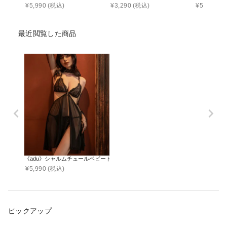
¥
5,990
(税込)
¥
3,290
(税込)
¥
5,790
(税
最近閲覧した商品
《adu》シャルムチュールベビードール＆サイドリボンTバックショーツ＆レー
¥
5,990
(税込)
ピックアップ