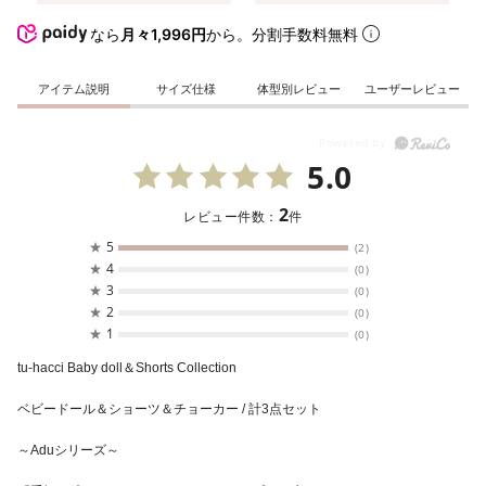
なら
月々1,996円
から。分割手数料無料
アイテム説明
サイズ仕様
体型別レビュー
ユーザーレビュー
5.0
2
レビュー件数：
件
★
5
(2)
★
4
(0)
★
3
(0)
★
2
(0)
★
1
(0)
tu-hacci Baby doll＆Shorts Collection
ベビードール＆ショーツ＆チョーカー / 計3点セット
～Aduシリーズ～