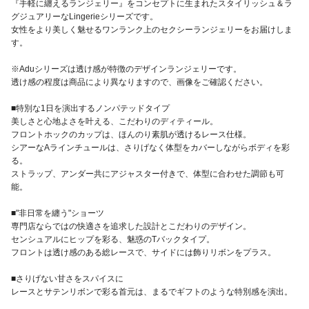
『手軽に纏えるランジェリー』をコンセプトに生まれたスタイリッシュ＆ラ
グジュアリーなLingerieシリーズです。
女性をより美しく魅せるワンランク上のセクシーランジェリーをお届けしま
す。
※Aduシリーズは透け感が特徴のデザインランジェリーです。
透け感の程度は商品により異なりますので、画像をご確認ください。
■特別な1日を演出するノンパテッドタイプ
美しさと心地よさを叶える、こだわりのディティール。
フロントホックのカップは、ほんのり素肌が透けるレース仕様。
シアーなAラインチュールは、さりげなく体型をカバーしながらボディを彩
る。
ストラップ、アンダー共にアジャスター付きで、体型に合わせた調節も可
能。
■"非日常を纏う"ショーツ
専門店ならではの快適さを追求した設計とこだわりのデザイン。
センシュアルにヒップを彩る、魅惑のTバックタイプ。
フロントは透け感のある総レースで、サイドには飾りリボンをプラス。
■さりげない甘さをスパイスに
レースとサテンリボンで彩る首元は、まるでギフトのような特別感を演出。