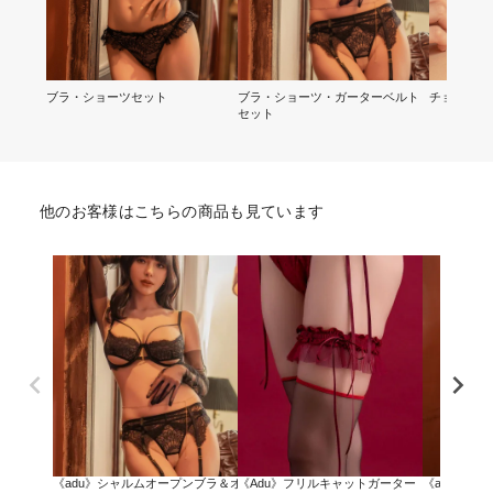
ブラ・ショーツセット
ブラ・ショーツ・ガーターベルト
チョーカー
セット
他のお客様はこちらの商品も見ています
《adu》シャルムオープンブラ＆オープンクロッチショーツ＆ガーターベルト
《Adu》フリルキャットガーター
《adu》シ