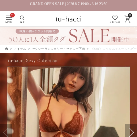
GRAND OPEN SALE | 2026.8.7 19:00 - 8.16 23:59
0
会員登録で今すぐ使えるポイントプレゼント！
MENU
探す
お気に入り
カート
アイテム
セクシーランジェリー・セクシー下着
《adu》シャルムチュールベビ
TOP