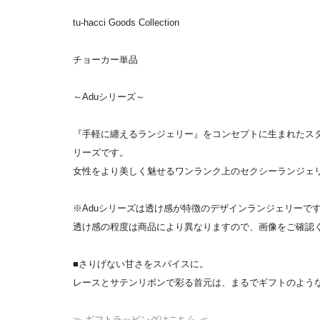
tu-hacci Goods Collection
チョーカー単品
～Aduシリーズ～
『手軽に纏えるランジェリー』をコンセプトに生まれたスタイリ
リーズです。
女性をより美しく魅せるワンランク上のセクシーランジェ
※Aduシリーズは透け感が特徴のデザインランジェリーで
透け感の程度は商品により異なりますので、画像をご確認
■さりげない甘さをスパイスに。
レースとサテンリボンで彩る首元は、まるでギフトのよう
≫ ギフトラッピングはこちら ≪