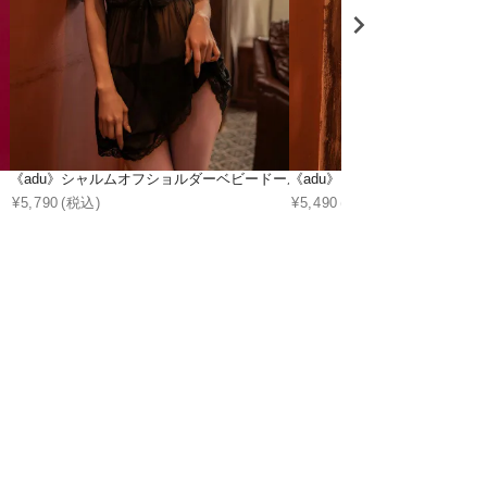
《adu》シャルムオフショルダーベビードール＆バックリボンTバックショ
《adu》シャルムノンパテッ
¥
5,790
(税込)
¥
5,490
(税込)