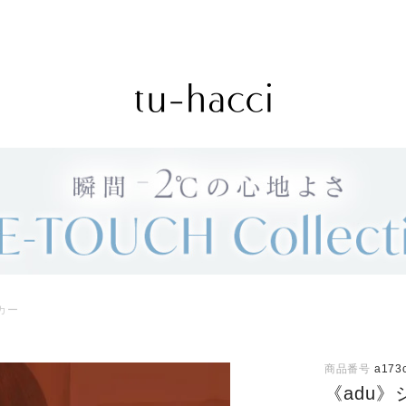
カー
商品番号
a173
《adu