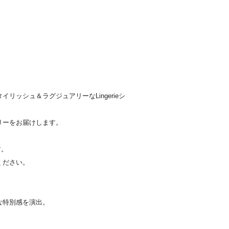
ッシュ＆ラグジュアリーなLingerieシ
リーをお届けします。
す。
ください。
な特別感を演出。