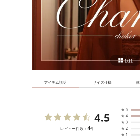
1/11
アイテム説明
サイズ仕様
体
★
5
4.5
★
4
★
3
4
★
2
レビュー件数：
件
★
1