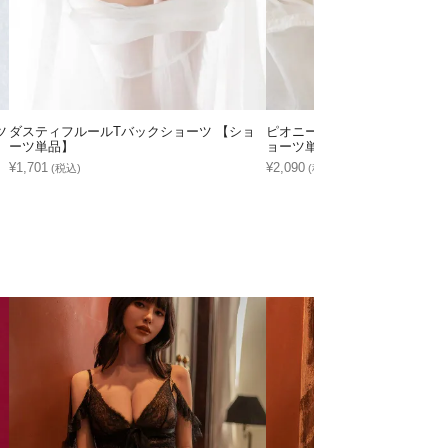
ツ
ダスティフルールTバックショーツ 【ショ
ピオニーレースフリルTバック
ーツ単品】
ョーツ単品】
¥1,701
¥2,090
(税込)
(税込)