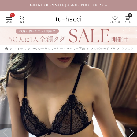
GRAND OPEN SALE | 2026.8.7 19:00 - 8.16 23:59
0
会員登録で今すぐ使えるポイントプレゼント！
MENU
探す
お気に入り
カート
アイテム
セクシーランジェリー・セクシー下着
ノンパテッドブラ
ダマスクド
TOP