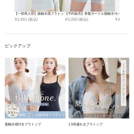
【一部再入荷】接触冷感ブラトップ 深V型/U型/汗取りパッド付き 選べる3タイプ《BRAmo
【予約販売】骨盤ガードル接触冷感タイプ
モーニングル
¥
2,691
(税込)
¥
3,290
(税込)
¥
3,178
(税
ピックアップ
接触冷感付きブラトップ
1.5倍盛れるブラトップ