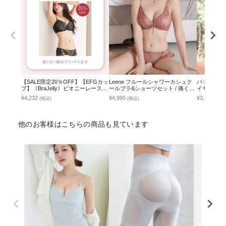
【SALE限定20％OFF】【EFGカッ
Leene フルールシャワーカシュク
バックスト
プ】《BraJelly》ピオニーレースア
ールブラ&ショーツセット / 痛くな
イヤーブラ
ップブラ＆ショーツ
い脇高谷間ブラ
¥4,232
¥4,990
¥3,990
(税込)
(税込)
(税込
他のお客様はこちらの商品も見ています