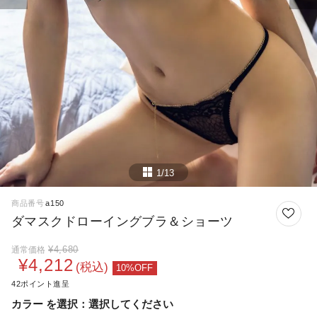
1/13
商品番号
a150
ダマスクドローイングブラ＆ショーツ
¥
4,680
通常価格
¥
4,212
税込
42
カラー
選択してください