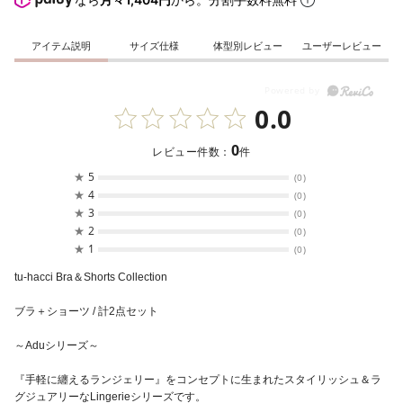
アイテム説明
サイズ仕様
体型別レビュー
ユーザーレビュー
0.0
0
レビュー件数：
件
★
5
(0)
★
4
(0)
★
3
(0)
★
2
(0)
★
1
(0)
tu-hacci Bra＆Shorts Collection
ブラ＋ショーツ / 計2点セット
～Aduシリーズ～
『手軽に纏えるランジェリー』をコンセプトに生まれたスタイリッシュ＆ラ
グジュアリーなLingerieシリーズです。