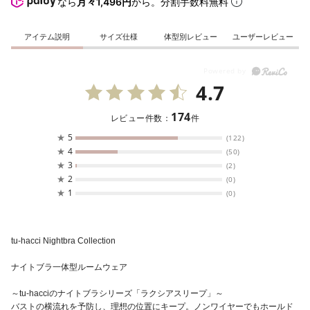
なら
月々1,496円
から。分割手数料無料
アイテム説明
サイズ仕様
体型別レビュー
ユーザーレビュー
4.7
174
レビュー件数：
件
★
5
(122)
★
4
(50)
★
3
(2)
★
2
(0)
★
1
(0)
tu-hacci Nightbra Collection
ナイトブラ一体型ルームウェア
～tu-hacciのナイトブラシリーズ「ラクシアスリープ」～
バストの横流れを予防し、理想の位置にキープ。ノンワイヤーでもホールド