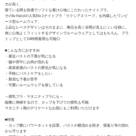
力が高く、
寝ている間も快適でソフトな着け心地にこだわったナイトブラ。
そのtu-hacciの人気No.1ナイトブラ「ラクシアスリープ」を内蔵したワンピ
ース型ルームウェア。
上品なレースデザインはそのままに、胸元を高く谷間が見えにくい仕様に。
体に心地よくフィットするデザインでルームウェアとしてはもちろん、ブラ
トップとして24時間着用も可能◎
■こんな方におすすめ
・最近バストの下垂が気になる
・脇や背中にお肉が流れる
・産前産後のバストの変化が気になる
・手軽にバストケアをしたい
・窮屈な下着が苦手
・可愛いルームウェアを探している
～授乳ブラ・マタニティブラにも～
縦横に伸縮するので、カップを下げての授乳も可能
マタニティ期のデリケートなお肌にもご利用いただけます
■特徴
・カップ横にパワーネットを設置。バストの横流れを防ぎ、寝返り等の揺れ
から守ります