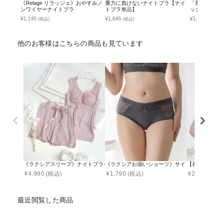
《Relage リラッジェ》おやすみノ
重力に負けないナイトブラ【ナイ
「重力に負
ンワイヤーナイトブラ
トブラ単品】
ック付きナ
¥1,145
¥1,645
¥1,995
(税込)
(税込)
(税込
他のお客様はこちらの商品も見ています
《ラクシアスリープ》ナイトブラキャミ フィットタイプ&フレアパンツセット
《ラクシアお揃いショーツ》サイドレースボッ
【再入荷】接
¥
4,990
(税込)
¥
1,790
(税込)
¥
2,290
(税
最近閲覧した商品