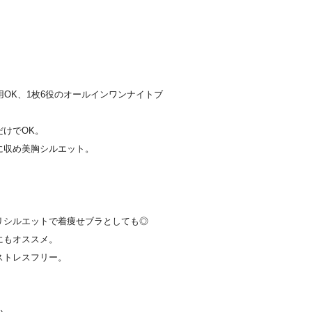
OK、1枚6役のオールインワンナイトブ
けでOK。
に収め美胸シルエット。
リシルエットで着痩せブラとしても◎
にもオススメ。
ストレスフリー。
い。