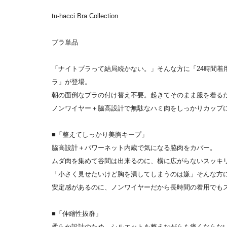
tu-hacci Bra Collection
ブラ単品
「ナイトブラって結局続かない。」そんな方に「24時間着用
ラ」が登場。
朝の面倒なブラの付け替え不要。起きてそのまま服を着るだ
ノンワイヤー＋脇高設計で無駄なハミ肉をしっかりカップ
■「整えてしっかり美胸キープ」
脇高設計＋パワーネット内蔵で気になる脇肉をカバー。
ムダ肉を集めて谷間は出来るのに、横に広がらないスッキ
「小さく見せたいけど胸を潰してしまうのは嫌」そんな方
安定感があるのに、ノンワイヤーだから長時間の着用でも
■「伸縮性抜群」
柔らか設計のため、シルエットを整えながらも痛くならな