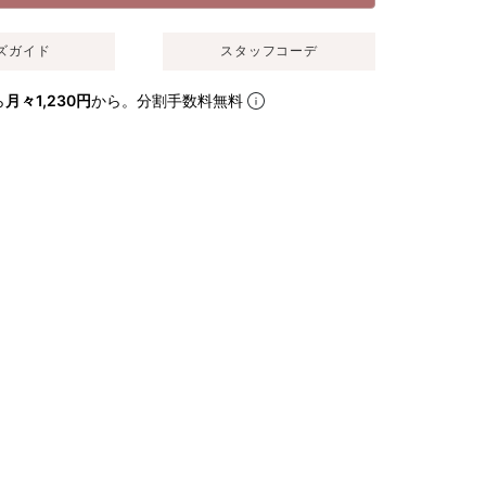
ズガイド
スタッフコーデ
ら
月々1,230円
から。分割手数料無料