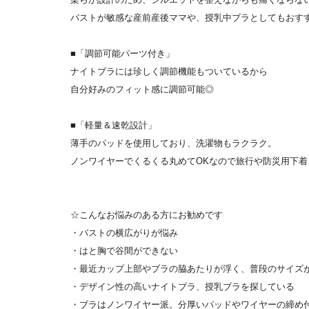
バストが敏感な産前産後ママや、授乳中ブラとしてもおす
■「調節可能パーツ付き」
ナイトブラには珍しく調節機能もついているから
自分好みのフィット感に調節可能◎
■「軽量＆速乾設計」
薄手のパッドを使用しており、洗濯物もラクラク。
ノンワイヤーでくるくる丸めてOKなので旅行や防災用下着
☆こんなお悩みのある方にお勧めです
・バストの横広がりが悩み
・はと胸で谷間ができない
・最近カップ上部やブラの脇あたりが浮く、普段のサイズ
・デザイン性の高いナイトブラ、授乳ブラを探している
・ブラはノンワイヤー派。分厚いパッドやワイヤーの締め