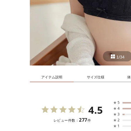
1/34
アイテム説明
サイズ仕様
体
★
5
4.5
★
4
★
3
277
★
2
レビュー件数：
件
★
1