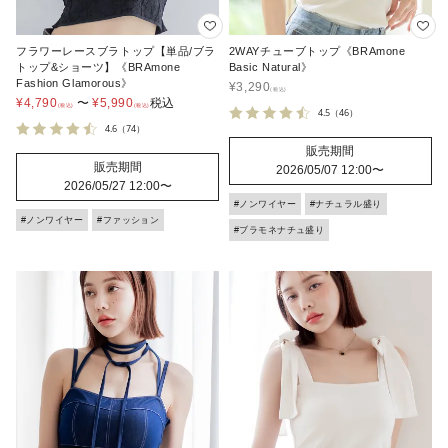
フラワーレースブラトップ【単品/ブラ
2WAYチューブトップ《BRAmone
トップ&ショーツ】《BRAmone
Basic Natural》
Fashion Glamorous》
¥
3,290
¥
4,790
〜
¥
5,990
税込
4.5
（46）
4.6
（74）
販売期間
販売期間
2026/05/07 12:00
〜
2026/05/27 12:00
〜
#ノンワイヤー
#ナチュラル盛り
#ノンワイヤー
#ファッション
#ブラモネナチュ盛り