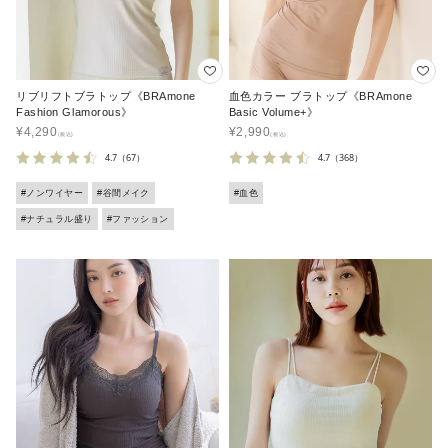
リブリフトブラトップ《BRAmone
血色カラー ブラトップ《BRAmone
Fashion Glamorous》
Basic Volume+》
¥
4,290
¥
2,990
4.7
（67）
4.7
（368）
#ノンワイヤー
#谷間メイク
#血色
#ナチュラル盛り
#ファッション