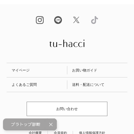
・自然に谷間を隠したい
・カップの上部がパカパカしやすい
・楽だけどズレにくいブラトップが欲しい
胸元カバー型
Ｂａｓｉｃナチュラル
・授乳キャミとしても使用したい
・コーディネートとして取り入れたい
マイページ
お買い物ガイド
・締め付けず、ストレスフリーに着用したい
浅V型
よくあるご質問
送料・配送について
・ワイヤレスでもしっかりバスト位置をキープした
・ルームウェアやナイトブラとしても使用したい
お問い合わせ
・谷間が見えないインナーを選びたい
タンクトップ
ブラトップ診断
会社概要
会員規約
個人情報保護方針