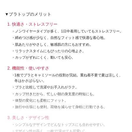
▼ブラトップのメリット
1. 快適さ・ストレスフリー
・
ノンワイヤータイプが多く、1日中着用していてもストレスフリー。
・
締めつけ感が少なく、自然なフィット感で快適な着心地。
・
肌あたりがやさしく、敏感肌の方にもおすすめ。
・
リラックスタイムにもぴったりの心地よさ。
・
カップがずれにくく、動いても安心。
2. 機能性・使いやすさ
・
1枚でブラとキャミソールの役割が完結。重ね着不要で夏は涼しく、
冬はかさばらない。
・
ブラと比較して洗濯やお手入れがラク。
・
カップ付きだから、忙しい朝の身支度の時短にも。
・
体型の変化にも柔軟にフィット。
・
旅行や出張にも便利。荷物を減らせて身軽に行動できる。
3. 美しさ・デザイン性
・
シンプルなデザインでどんなトップスにも合わせやすい。
・
デザイン性が高く、一枚で“見せても可愛い”。