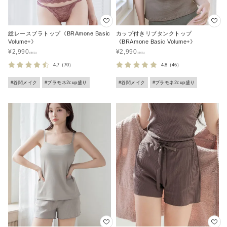
総レースブラトップ《BRAmone Basic
カップ付きリブタンクトップ
Volume+》
《BRAmone Basic Volume+》
¥
2,990
¥
2,990
4.7
（70）
4.8
（46）
#谷間メイク
#ブラモネ2cup盛り
#谷間メイク
#ブラモネ2cup盛り