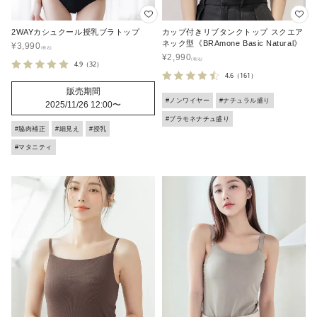
2WAYカシュクール授乳ブラトップ
カップ付きリブタンクトップ スクエア
ネック型《BRAmone Basic Natural》
¥
3,990
¥
2,990
4.9
（32）
4.6
（161）
販売期間
#ノンワイヤー
#ナチュラル盛り
2025/11/26 12:00
〜
#ブラモネナチュ盛り
#脇肉補正
#細見え
#授乳
#マタニティ