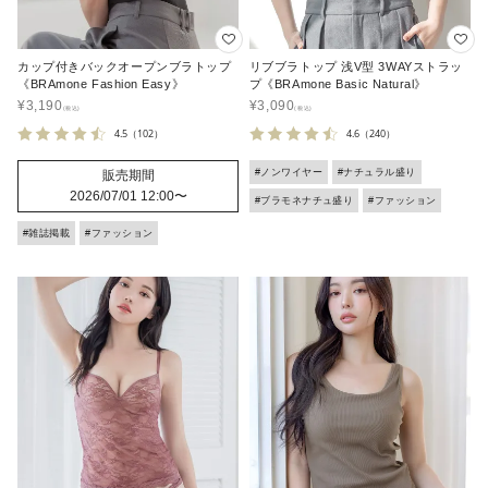
カップ付きバックオープンブラトップ
リブブラトップ 浅V型 3WAYストラッ
《BRAmone Fashion Easy》
プ《BRAmone Basic Natural》
¥
3,190
¥
3,090
4.5
（102）
4.6
（240）
#ノンワイヤー
#ナチュラル盛り
販売期間
2026/07/01 12:00
〜
#ブラモネナチュ盛り
#ファッション
#雑誌掲載
#ファッション