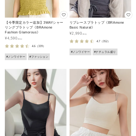
【今季限定カラー追加】3WAYシャー
リブレースブラトップ《BRAmone
リングブラトップ《BRAmone
Basic Natural》
Fashion Glamorous》
¥
2,990
¥
4,590
4.7
（352）
4.6
（339）
#ノンワイヤー
#ナチュラル盛り
#ノンワイヤー
#ファッション