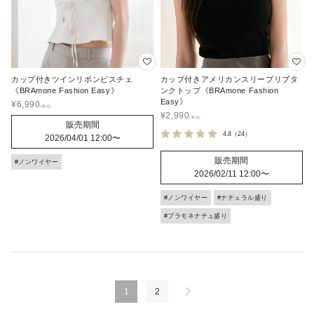
カップ付きツインリボンビスチェ
カップ付きアメリカンスリーブリブタ
《BRAmone Fashion Easy》
ンクトップ《BRAmone Fashion
Easy》
¥
6,990
¥
2,990
販売期間
4.8
（24）
2026/04/01 12:00
〜
販売期間
#ノンワイヤー
2026/02/11 12:00
〜
#ノンワイヤー
#ナチュラル盛り
#ブラモネナチュ盛り
1
2