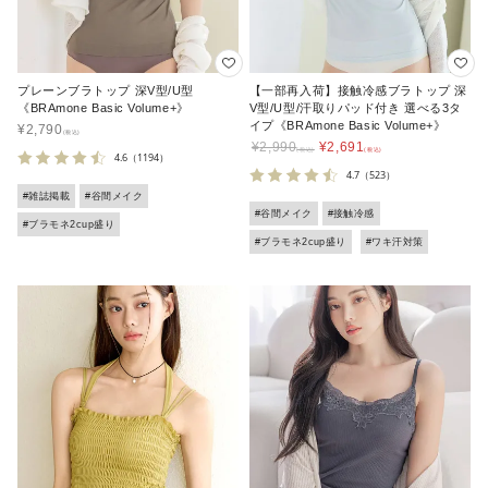
プレーンブラトップ 深V型/U型
【一部再入荷】接触冷感ブラトップ 深
《BRAmone Basic Volume+》
V型/U型/汗取りパッド付き 選べる3タ
イプ《BRAmone Basic Volume+》
¥
2,790
¥
2,990
¥
2,691
4.6
（1194）
4.7
（523）
#雑誌掲載
#谷間メイク
#谷間メイク
#接触冷感
#ブラモネ2cup盛り
#ブラモネ2cup盛り
#ワキ汗対策