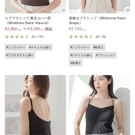
リブブラトップ 胸元カバー型
着痩せブラトップ《BRAmone Basic
《BRAmone Basic Natural》
Shape》
¥
2,990
〜
¥
3,190
税込
¥
3,790
4.6
（116）
4.6
（94）
#ノンワイヤー
#ナチュラル盛り
#ノンワイヤー
#細見え
#ブラモネナチュ盛り
#ナチュラル盛り
#ファッション
#着痩せ