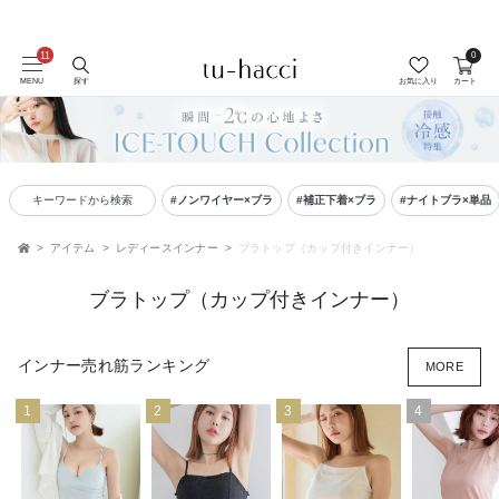
会員登録で今すぐ使えるポイントプレゼント！
0
MENU
探す
お気に入り
カート
キーワードから検索
#ノンワイヤー×ブラ
#補正下着×ブラ
#ナイトブラ×単品
アイテム
レディースインナー
ブラトップ（カップ付きインナー）
TOP
ブラトップ（カップ付きインナー）
インナー売れ筋ランキング
MORE
1
2
3
4