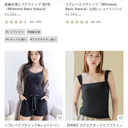
接触冷感リブブラトップ 浅V型
リブレースブラトップ《BRAmone
《BRAmone Basic Natural》
Basic Natural》お揃いショートパンツ
¥
3,090
¥
2,690
4.6
（137）
4.8
（27）
#ノンワイヤー
#接触冷感
#ナチュラル盛り
#ブラモネナチュ盛り
リブレースブラトップ&ショートパン
【NEW】スクエアネックリブブラトッ