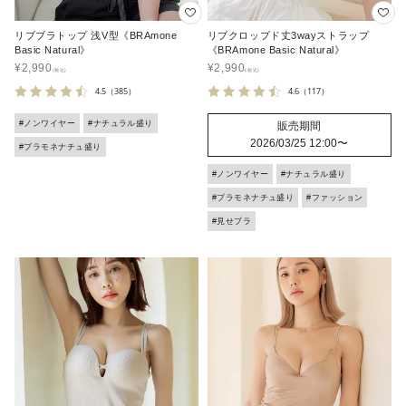
リブブラトップ 浅V型《BRAmone
リブクロップド丈3wayストラップ
Basic Natural》
《BRAmone Basic Natural》
¥
2,990
¥
2,990
4.5
（385）
4.6
（117）
#ノンワイヤー
#ナチュラル盛り
販売期間
2026/03/25 12:00
〜
#ブラモネナチュ盛り
#ノンワイヤー
#ナチュラル盛り
#ブラモネナチュ盛り
#ファッション
#見せブラ