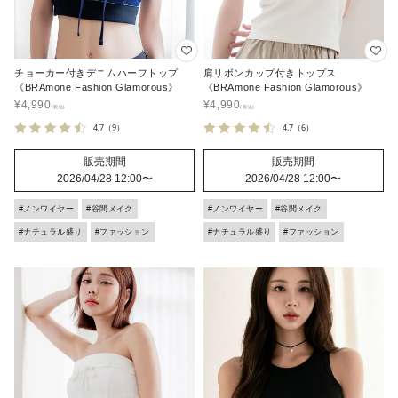
チョーカー付きデニムハーフトップ
肩リボンカップ付きトップス
《BRAmone Fashion Glamorous》
《BRAmone Fashion Glamorous》
¥
4,990
¥
4,990
4.7
（9）
4.7
（6）
販売期間
販売期間
2026/04/28 12:00
〜
2026/04/28 12:00
〜
#ノンワイヤー
#谷間メイク
#ノンワイヤー
#谷間メイク
#ナチュラル盛り
#ファッション
#ナチュラル盛り
#ファッション