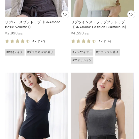
リブレースブラトップ《BRAmone
リブツインストラップブラトップ
Basic Volume+》
《BRAmone Fashion Glamorous》
¥
2,990
¥
4,590
4.7
（172）
4.7
（106）
#谷間メイク
#ブラモネ2cup盛り
#ノンワイヤー
#ナチュラル盛り
#ファッション