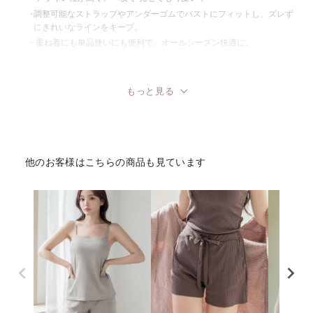
・
調整可能なストラップやアンダーゴムでバストにフィットし、ズレず
にきれいなラインをキープ。
・
重ね着にも単品使いにも便利で、オールシーズン快適に。
もっと見る
他のお客様はこちらの商品も見ています
ブラトップタイプ
こんな人におすすめ
・デコルテを綺麗に見せたい
・首もとが開いた洋服にも合わせたい
・シーンを問わないシンプルなデザインがいい
深V型