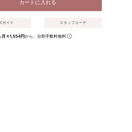
カートに入れる
ズガイド
スタッフコーデ
ら
月々1,554円
から。分割手数料無料