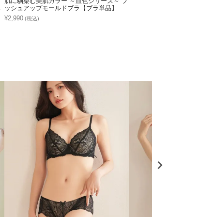
肌に馴染む美肌カラー ～血色シリーズ～ プ
～
ッシュアップモールドブラ【ブラ単品】
¥2,990
(税込)