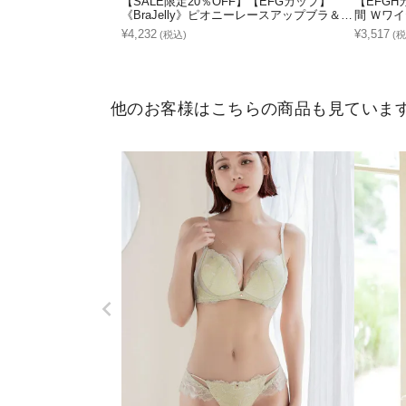
【SALE限定20％OFF】【EFGカップ】
【EFG
《BraJelly》ピオニーレースアップブラ＆シ
間 Ｗワ
ョーツ
¥4,232
¥3,517
(税込)
(税
他のお客様はこちらの商品も見ていま