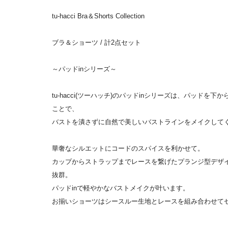
tu-hacci Bra＆Shorts Collection
ブラ＆ショーツ / 計2点セット
～パッドinシリーズ～
tu-hacci(ツーハッチ)のパッドinシリーズは、パッド
ことで、
バストを潰さずに自然で美しいバストラインをメイクして
華奢なシルエットにコードのスパイスを利かせて。
カップからストラップまでレースを繋げたプランジ型デザ
抜群。
パッドinで軽やかなバストメイクが叶います。
お揃いショーツはシースルー生地とレースを組み合わせて