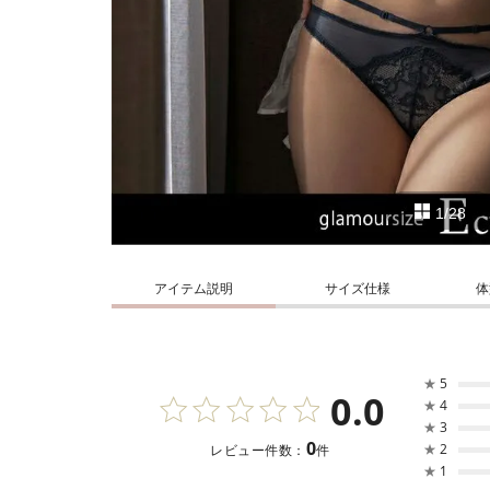
1/28
アイテム説明
サイズ仕様
体
★
5
0.0
★
4
★
3
0
★
2
レビュー件数：
件
★
1