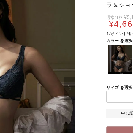
ラ＆ショ
¥
5,
通常価格
¥
4,66
47
カラー
サイズ
申し