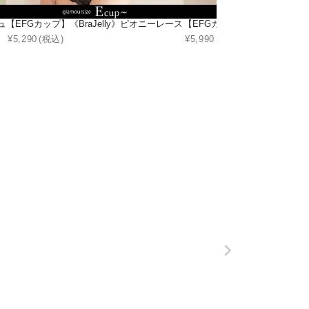
ジュブラ＆ショーツ
【EFGカップ】《BraJelly》ピオニーレースアップブラ＆ショーツ
【EFGカップ】《BraJell
¥
5,290
(税込)
¥
5,990
(税込)