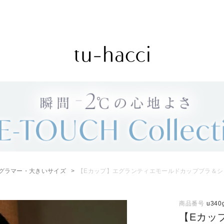
会員登録で今すぐ使えるポイントプレゼント！
グラマー・大きいサイズ
【Eカップ】エグランティエモールドカップブラ＆シ
商品番号
u340
【Eカッ