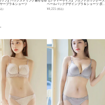
Hカップ】バックストリング魅せる谷
【グラマーサイズ】フロントホックレース
イヤーブラ＆ショーツ
ベールバックデザインブラ＆ショーツ (E
Hcup)
¥4,221
込)
(税込)
す