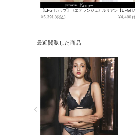
【EFGHカップ】《エアランジュ》ルリアンブラ＆シ
【EFG
¥
5,391
(税込)
¥
4,490
(
最近閲覧した商品