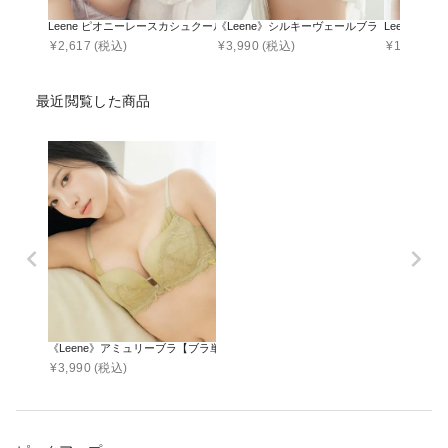
Leene ピオニーレースカシュクールブラ【ブラ単品】
《Leene》シルキーヴェールブラ【ブラ単品】
Leene 
¥
2,617
(税込)
¥
3,990
(税込)
¥
1,745
(税
最近閲覧した商品
《Leene》アミュリーブラ【ブラ単品】
¥
3,990
(税込)