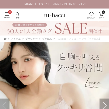
GRAND OPEN SALE | 2026.8.7 19:00 - 8.16 23:59
0
会員登録で今すぐ使えるポイントプレゼント！
MENU
探す
お気に入り
カート
アイテム
ブラジャー
ブラ単品
《Leene》アミュリーブラ【ブラ単品】
TOP