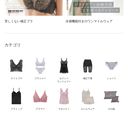
苦しくない補正ブラ
冷感機能付きのワンマイルウェア
カテゴリ
ナイトブラ
ブラジャー
セクシー
補正下着
ショーツ
ランジェリー
ブラトップ
グラマー
マタニティ
ルームウェア
その他