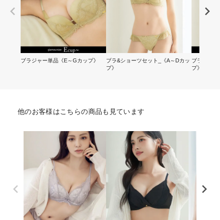
ブラジャー単品《E～Gカップ》
ブラ&ショーツセット_《A～Dカッ
ブラ&ショ
プ》
プ》
他のお客様はこちらの商品も見ています