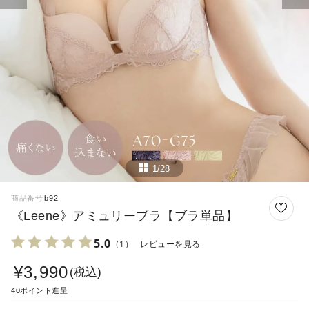
1/28
商品番号
b92
《Leene》アミュリーブラ【ブラ単品】
5.0
（1）
レビューを見る
¥
3,990
税込
40