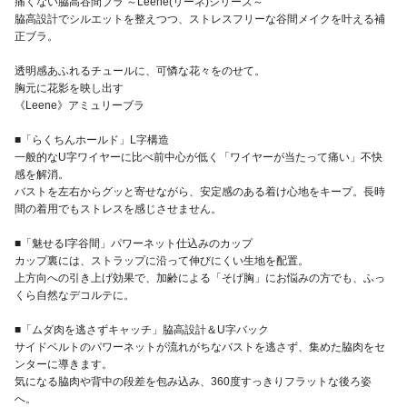
痛くない脇高谷間ブラ ～Leene(リーネ)シリーズ～
脇高設計でシルエットを整えつつ、ストレスフリーな谷間メイクを叶える補
正ブラ。
透明感あふれるチュールに、可憐な花々をのせて。
胸元に花影を映し出す
《Leene》アミュリーブラ
■「らくちんホールド」L字構造
一般的なU字ワイヤーに比べ前中心が低く「ワイヤーが当たって痛い」不快
感を解消。
バストを左右からグッと寄せながら、安定感のある着け心地をキープ。長時
間の着用でもストレスを感じさせません。
■「魅せるI字谷間」パワーネット仕込みのカップ
カップ裏には、ストラップに沿って伸びにくい生地を配置。
上方向への引き上げ効果で、加齢による「そげ胸」にお悩みの方でも、ふっ
くら自然なデコルテに。
■「ムダ肉を逃さずキャッチ」脇高設計＆U字バック
サイドベルトのパワーネットが流れがちなバストを逃さず、集めた脇肉をセ
ンターに導きます。
気になる脇肉や背中の段差を包み込み、360度すっきりフラットな後ろ姿
へ。