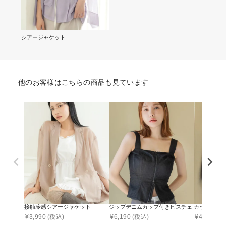
シアージャケット
他のお客様はこちらの商品も見ています
接触冷感シアージャケット
ジップデニムカップ付きビスチェ《BRAmone Fashi
カップ付きリブ
¥
3,990
(税込)
¥
6,190
(税込)
¥
4,990
(税