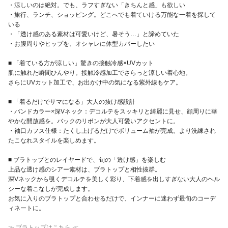
・涼しいのは絶対。でも、ラフすぎない「きちんと感」も欲しい
・旅行、ランチ、ショッピング。どこへでも着ていける万能な一着を探して
いる
・「透け感のある素材は可愛いけど、暑そう…」と諦めていた
・お腹周りやヒップを、オシャレに体型カバーしたい
■ 「着ている方が涼しい」驚きの接触冷感×UVカット
肌に触れた瞬間ひんやり。接触冷感加工でさらっと涼しい着心地。
さらにUVカット加工で、お出かけ中の気になる紫外線もケア。
■ 「着るだけでサマになる」大人の抜け感設計
・バンドカラー×深Vネック：デコルテをスッキリと綺麗に見せ、顔周りに華
やかな開放感を。バックのリボンが大人可愛いアクセントに。
・袖口カフス仕様：たくし上げるだけでボリューム袖が完成。より洗練され
たこなれスタイルを楽しめます。
■ ブラトップとのレイヤードで、旬の「透け感」を楽しむ
上品な透け感のシアー素材は、ブラトップと相性抜群。
深Vネックから覗くデコルテを美しく彩り、下着感を出しすぎない大人のヘル
シーな着こなしが完成します。
お気に入りのブラトップと合わせるだけで、インナーに迷わず最旬のコーデ
ィネートに。
≫ ブラトップはこちら ≪