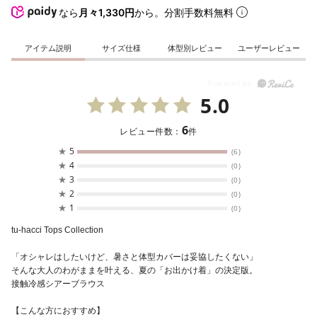
なら
月々1,330円
から。分割手数料無料
アイテム説明
サイズ仕様
体型別レビュー
ユーザーレビュー
5.0
6
レビュー件数：
件
★
5
(6)
★
4
(0)
★
3
(0)
★
2
(0)
★
1
(0)
tu-hacci Tops Collection
「オシャレはしたいけど、暑さと体型カバーは妥協したくない」
そんな大人のわがままを叶える、夏の「お出かけ着」の決定版。
接触冷感シアーブラウス
【こんな方におすすめ】