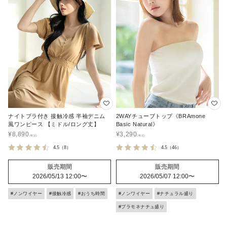
ナイトブラ付き 接触冷感 半袖デニム
2WAYチューブトップ《BRAmone
風ワンピース 【ミドル/ロング丈】
Basic Natural》
¥
8,890
¥
3,290
4.5
（8）
4.5
（46）
販売期間
販売期間
2026/05/13 12:00
〜
2026/05/07 12:00
〜
#ノンワイヤー
#接触冷感
#おうち時間
#ノンワイヤー
#ナチュラル盛り
#ブラモネナチュ盛り