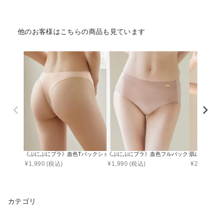
他のお客様はこちらの商品も見ています
《ぷにぷにブラ》血色Tバックショーツ【ショーツ単品】
《ぷにぷにブラ》血色フルバックショーツ【シ
肌に馴染む美
¥
1,990
(税込)
¥
1,990
(税込)
¥
2,990
(税
カテゴリ