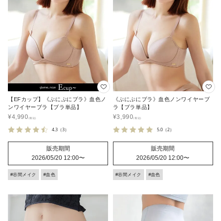
【EFカップ】《ぷにぷにブラ》血色ノ
《ぷにぷにブラ》血色ノンワイヤーブ
ンワイヤーブラ【ブラ単品】
ラ【ブラ単品】
¥
4,990
¥
3,990
4.3
（3）
5.0
（2）
販売期間
販売期間
2026/05/20 12:00
〜
2026/05/20 12:00
〜
#谷間メイク
#血色
#谷間メイク
#血色