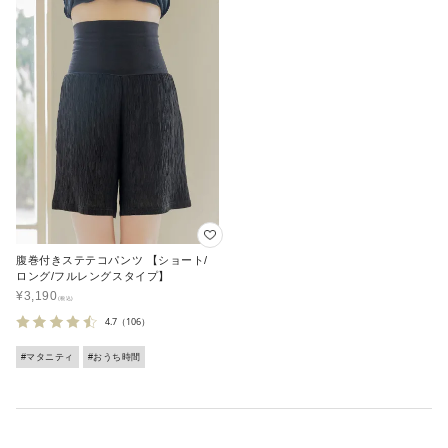
腹巻付きステテコパンツ 【ショート/
ロング/フルレングスタイプ】
¥
3,190
4.7
（106）
#マタニティ
#おうち時間