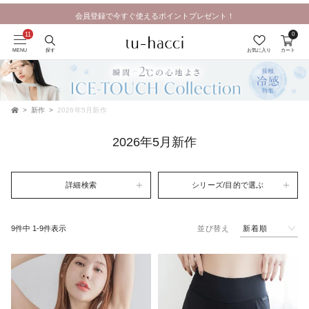
会員登録で今すぐ使えるポイントプレゼント！
0
MENU
探す
お気に入り
カート
新作
2026年5月新作
TOP
2026年5月新作
詳細検索
シリーズ/目的で選ぶ
新着順
9
件中
1
-
9
件表示
並び替え