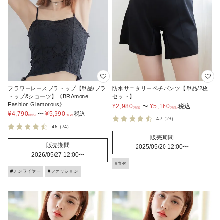
フラワーレースブラトップ【単品/ブラ
防水サニタリーペチパンツ【単品/2枚
トップ&ショーツ】《BRAmone
セット】
Fashion Glamorous》
¥
2,980
〜
¥
5,160
税込
¥
4,790
〜
¥
5,990
税込
4.7
（23）
4.6
（74）
販売期間
販売期間
2025/05/20 12:00
〜
2026/05/27 12:00
〜
#血色
#ノンワイヤー
#ファッション