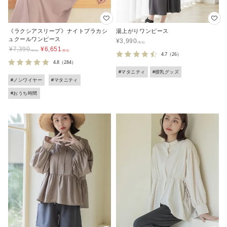
《ラクシアスリープ》ナイトブラカシ
湯上がりワンピース
ュクールワンピース
¥
3,990
¥
7,390
¥
6,651
4.7
（26）
4.8
（284）
#マタニティ
#授乳グッズ
#ノンワイヤー
#マタニティ
#おうち時間