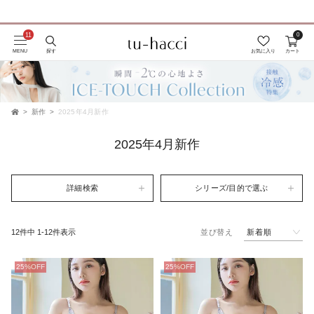
0
会員登録で今すぐ使えるポイントプレゼント！
MENU
探す
お気に入り
カート
新作
2025年4月新作
TOP
2025年4月新作
詳細検索
シリーズ/目的で選ぶ
新着順
12
件中
1
-
12
件表示
並び替え