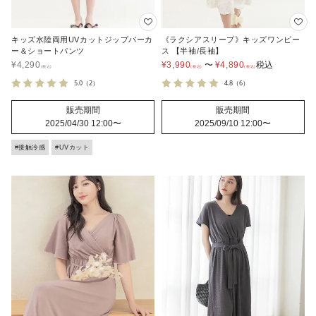
キッズ水陸両用UVカットジップパーカ
《ラクシアスリープ》キッズワンピー
ー＆ショートパンツ
ス 【半袖/長袖】
¥
4,290
¥
3,990
〜
¥
4,890
税込
5.0
（2）
4.8
（6）
販売期間
販売期間
2025/04/30 12:00
〜
2025/09/10 12:00
〜
#接触冷感
#UVカット