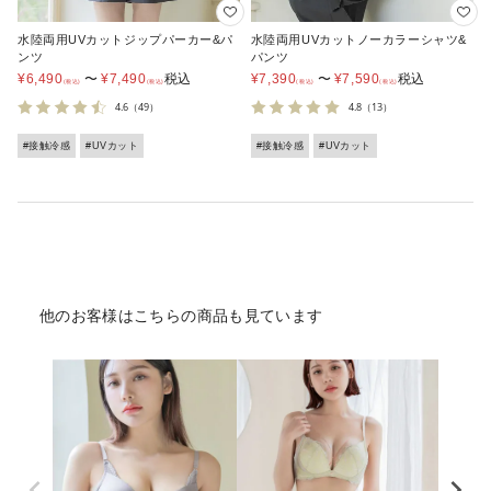
水陸両用UVカットジップパーカー&パ
水陸両用UVカットノーカラーシャツ&
ンツ
パンツ
¥
6,490
〜
¥
7,490
税込
¥
7,390
〜
¥
7,590
税込
4.6
（49）
4.8
（13）
#接触冷感
#UVカット
#接触冷感
#UVカット
他のお客様はこちらの商品も見ています