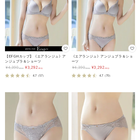
【EFGHカップ】《エアランジュ》ア
《エアランジュ》アンジュブラ＆ショ
ンジュブラ＆ショーツ
ーツ
¥
4,390
¥
3,292
¥
4,390
¥
3,292
4.7
（57）
4.7
（70）