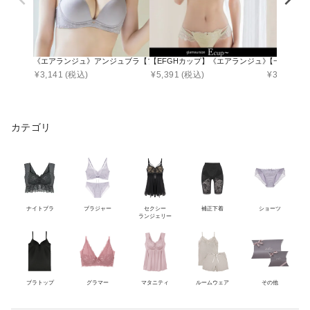
《エアランジュ》アンジュブラ【ブラ単品】
【EFGHカップ】《エアランジュ》ルリアンブ
【一部カラー
¥
3,141
(税込)
¥
5,391
(税込)
¥
3,992
(税
カテゴリ
ナイトブラ
ブラジャー
セクシー
補正下着
ショーツ
ランジェリー
ブラトップ
グラマー
マタニティ
ルームウェア
その他