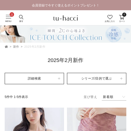
会員登録で今すぐ使えるポイントプレゼント！
0
MENU
探す
お気に入り
カート
新作
2025年2月新作
TOP
2025年2月新作
詳細検索
シリーズ/目的で選ぶ
新着順
5
件中
1
-
5
件表示
並び替え