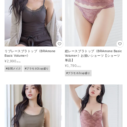
リブレースブラトップ《BRAmone
総レースブラトップ《BRAmone Basic
Basic Volume+》
Volume+》お揃いショーツ【ショーツ
単品】
¥
2,990
¥
1,790
#谷間メイク
#ブラモネ2cup盛り
#ブラモネ2cup盛り