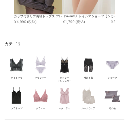
カップ付きリブ長袖トップス フレア/メロウ袖《BRAmone Fashion Glamorous》
《vivante》レイシアショーツ【ショーツ単品
カップ付きリブ
¥
4,990
(税込)
¥
1,790
(税込)
¥
2,990
(税
カテゴリ
ナイトブラ
ブラジャー
セクシー
補正下着
ショーツ
ランジェリー
ブラトップ
グラマー
マタニティ
ルームウェア
その他