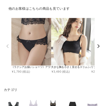
他のお客様はこちらの商品も見ています
《ラクシアお揃いショーツ》アラウンドレースショーツ【ショーツ単品】
大きな胸を小さく見せるスリムシルエットブラ
リブブラトップ 
¥
1,790
(税込)
¥
3,490
(税込)
¥
2,990
(税
カテゴリ