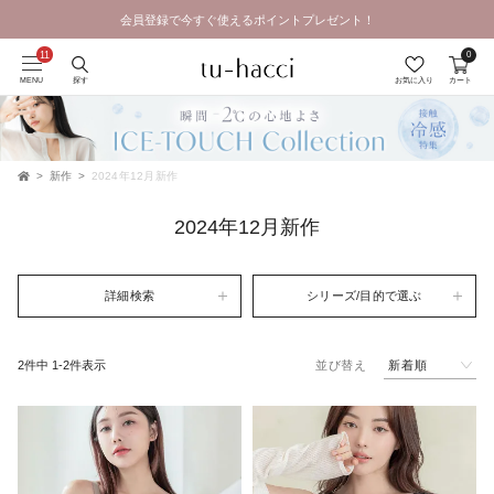
会員登録で今すぐ使えるポイントプレゼント！
0
MENU
探す
お気に入り
カート
新作
2024年12月新作
TOP
2024年12月新作
詳細検索
シリーズ/目的で選ぶ
新着順
2
件中
1
-
2
件表示
並び替え