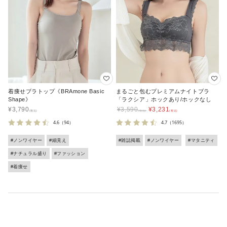
着痩せブラトップ《BRAmone Basic
まるごと包むプレミアムナイトブラ
Shape》
「ラクシア」ホックあり/ホックなし
¥
3,790
¥
3,590
¥
3,231
4.6
（94）
4.7
（1695）
#ノンワイヤー
#細見え
#雑誌掲載
#ノンワイヤー
#マタニティ
#ナチュラル盛り
#ファッション
#着痩せ