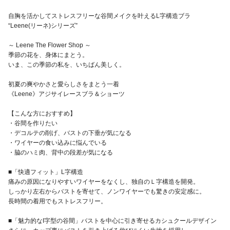
自胸を活かしてストレスフリーな谷間メイクを叶えるL字構造ブラ
“Leene(リーネ)シリーズ”
～ Leene The Flower Shop ～
季節の花を、身体にまとう。
いま、この季節の私を、いちばん美しく。
初夏の爽やかさと愛らしさをまとう一着
《Leene》アジサイレースブラ＆ショーツ
【こんな方におすすめ】
・谷間を作りたい
・デコルテの削げ、バストの下垂が気になる
・ワイヤーの食い込みに悩んでいる
・脇のハミ肉、背中の段差が気になる
■「快適フィット」L字構造
痛みの原因になりやすいワイヤーをなくし、独自のＬ字構造を開発。
しっかり左右からバストを寄せて、ノンワイヤーでも驚きの安定感に。
長時間の着用でもストレスフリー。
■「魅力的なI字型の谷間」バストを中心に引き寄せるカシュクールデザイン