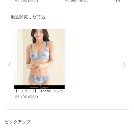
¥
5,990
(税込)
¥
5,990
(税込)
¥
6,190
(税
最近閲覧した商品
【EFGカップ】《Leene》アジサイレースブラ＆ショーツ
¥
6,490
(税込)
ピックアップ