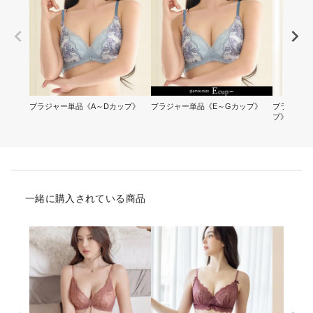
ブラジャー単品《A～Dカップ》
ブラジャー単品《E～Gカップ》
ブラ&ショ
プ》
一緒に購入されている商品