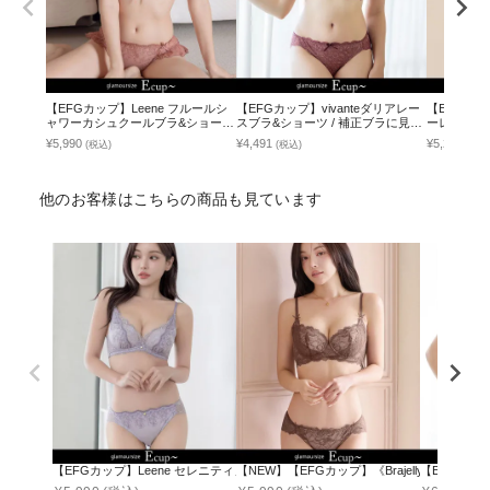
【EFGカップ】Leene フルールシ
【EFGカップ】vivanteダリアレー
【EFGカップ
ャワーカシュクールブラ&ショーツ
スブラ&ショーツ / 補正ブラに見え
ーレースア
セット / 痛くない脇高谷間ブラ
ない脇肉撃退ブラ
¥5,990
¥4,491
¥5,290
(税込)
(税込)
(税込
他のお客様はこちらの商品も見ています
【EFGカップ】Leene セレニティノンワイヤーブラ&ショーツ
【NEW】【EFGカップ】《Brajelly》フロ
【EFカッ