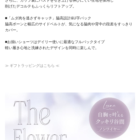
さらに、カップ裏にバストを引き上げる伸びにくい生地を採用し
削げたデコルテもふっくらリフトアップ。
■「ムダ肉を逃さずキャッチ」脇高設計&U字バック
脇高ボーンと幅広のサイドベルトが、気になる脇肉や背中の段差をすっきり
カバー。
■お揃いショーツはデイリー使いに最適なフルバックタイプ
軽い履き心地と洗練されたデザインを同時に楽しんで。
≫ ギフトラッピングはこちら ≪