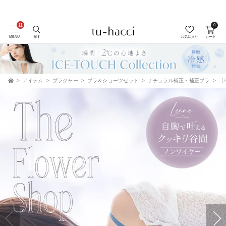
会員登録で今すぐ使えるポイントプレゼント！
0
MENU
探す
お気に入り
カート
アイテム
ブラジャー
ブラ＆ショーツセット
ナチュラル補正・補正ブラ
【
TOP