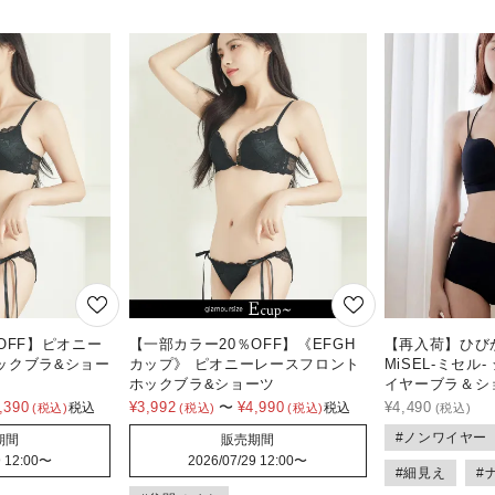
OFF】ピオニー
【一部カラー20％OFF】《EFGH
【再入荷】ひび
ックブラ&ショー
カップ》 ピオニーレースフロント
MiSEL-ミセル
ホックブラ&ショーツ
イヤーブラ＆シ
,390
¥
3,992
〜
¥
4,990
¥
4,490
税込
税込
#ノンワイヤー
期間
販売期間
 12:00
〜
2026/07/29 12:00
〜
#細見え
#