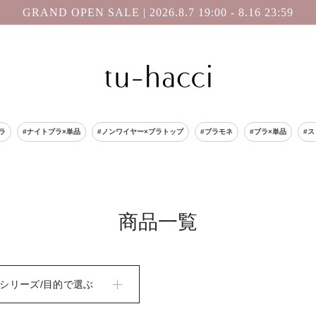
GRAND OPEN SALE | 2026.8.7 19:00 - 8.16 23:59
会員登録で今すぐ使えるポイントプレゼント！
ラ
#ナイトブラ×単品
#ノンワイヤー×ブラトップ
#ブラモネ
#ブラ×単品
#
商品一覧
シリーズ/目的で選ぶ