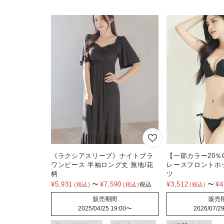
《ラクシアスリープ》ナイトブラ
【一部カラー20％
ワンピース 半袖ロング丈 無地/花
レースフロントホ
柄
ツ
¥
5,931
〜
¥
7,590
¥
3,512
〜
¥
4
税込
販売期間
販売
2025/04/25 19:00
〜
2026/07/29