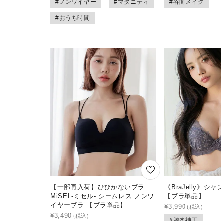
#ノンワイヤー
#マタニティ
#谷間メイク
#おうち時間
【一部再入荷】ひびかないブラ
《BraJelly》
MiSEL-ミセル- シームレス ノンワ
【ブラ単品】
イヤーブラ 【ブラ単品】
¥
3,990
¥
3,490
#脇肉補正