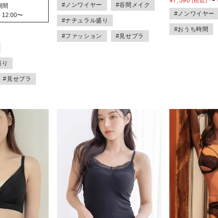
¥
7,390
〜
#ノンワイヤー
#谷間メイク
期間
#ノンワイヤー
 12:00
〜
#ナチュラル盛り
#おうち時間
#ファッション
#見せブラ
盛り
#見せブラ