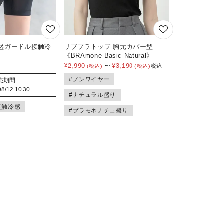
盤ガードル接触冷
リブブラトップ 胸元カバー型
《BRAmone Basic Natural》
¥
2,990
〜
¥
3,190
税込
#ノンワイヤー
売期間
08/12 10:30
#ナチュラル盛り
接触冷感
#ブラモネナチュ盛り