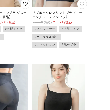
ティンブラ ダステ
リブホックレスリフトブラ《モー
ラ単品】
ニングルーティンブラ》
,501
¥
3,990
¥
3,591
#谷間メイク
#ノンワイヤー
#谷間メイク
り
#ナチュラル盛り
#ファッション
#見せブラ