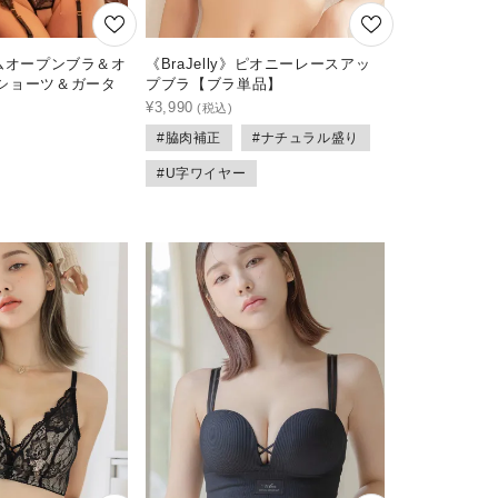
ルムオープンブラ＆オ
《BraJelly》ピオニーレースアッ
ショーツ＆ガータ
プブラ【ブラ単品】
¥
3,990
#脇肉補正
#ナチュラル盛り
#U字ワイヤー