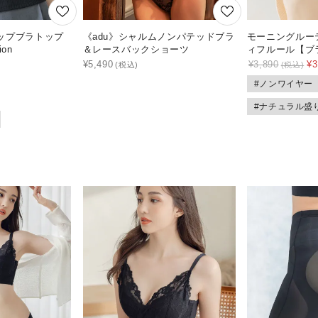
ップブラトップ
《adu》シャルムノンパテッドブラ
モーニングルー
ion
＆レースバックショーツ
ィフルール【ブ
¥
5,490
¥
3,890
¥
3
#ノンワイヤー
#ナチュラル盛