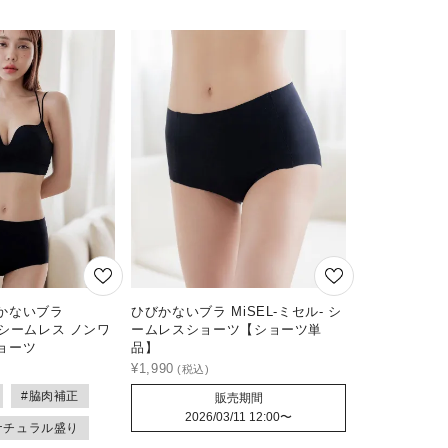
かないブラ
ひびかないブラ MiSEL-ミセル- シ
- シームレス ノンワ
ームレスショーツ【ショーツ単
ョーツ
品】
¥
1,990
#脇肉補正
販売期間
2026/03/11 12:00
〜
ナチュラル盛り