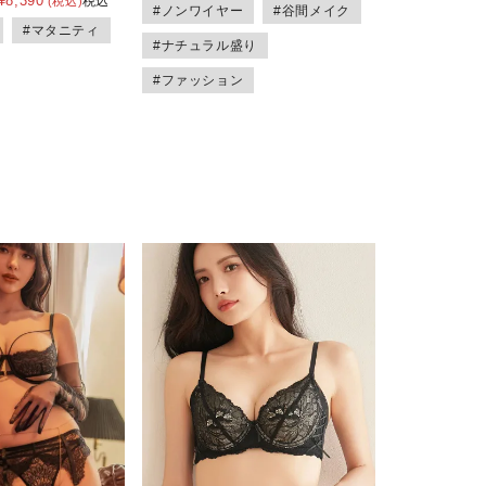
¥
8,390
税込
#ノンワイヤー
#谷間メイク
#マタニティ
#ナチュラル盛り
#ファッション