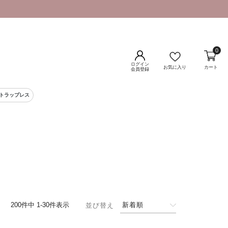
0
ログイン
お気に入り
カート
会員登録
ストラップレス
200
件中
1
-
30
件表示
新着順
並び替え