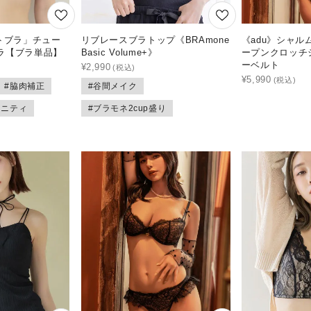
トブラ」チュー
リブレースブラトップ《BRAmone
《adu》シャ
ラ【ブラ単品】
Basic Volume+》
ープンクロッチ
ーベルト
¥
2,990
¥
5,990
#脇肉補正
#谷間メイク
タニティ
#ブラモネ2cup盛り