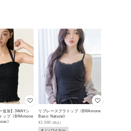
ー追加】3WAYシ
リブレースブラトップ《BRAmone
ップ《BRAmone
Basic Natural》
rous》
¥
2,990
#ノンワイヤー