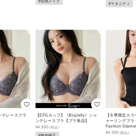
#谷間メイク
#マタニティ
シャンテレースブラ
【EFGカップ】《BraJelly》シャ
【今季限定カラ
ンテレースブラ【ブラ単品】
ャーリングブラト
Fashion Glamo
¥
4,990
¥
4,590
#脇肉補正