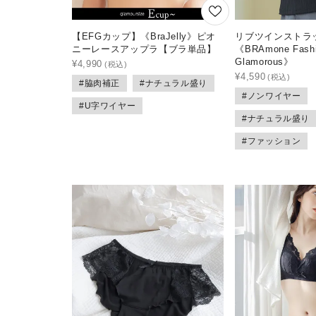
【EFGカップ】《BraJelly》ピオ
リブツインストラ
ニーレースアップラ【ブラ単品】
《BRAmone Fash
Glamorous》
¥
4,990
¥
4,590
#脇肉補正
#ナチュラル盛り
#ノンワイヤー
#U字ワイヤー
#ナチュラル盛り
#ファッション