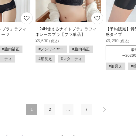
トブラ」ラフィ
「24H使えるナイトブラ」ラフィ
【予約販売】骨
ョーツ
ネレースブラ【ブラ単品】
感タイプ
¥
3,690
¥
3,290
#脇肉補正
#ノンワイヤー
#脇肉補正
販
〜
2026/
タニティ
#細見え
#マタニティ
#細見え
#
1
2
…
7