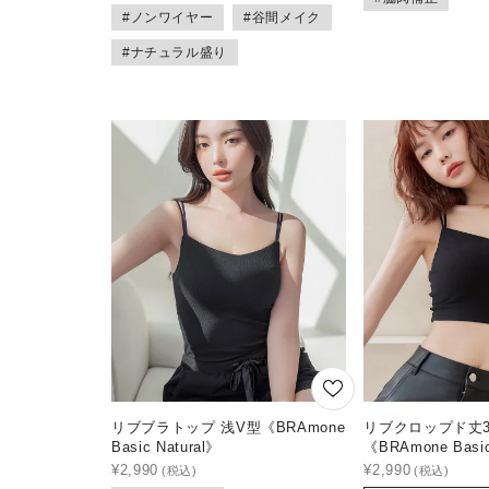
#ノンワイヤー
#谷間メイク
#ナチュラル盛り
リブブラトップ 浅V型《BRAmone
リブクロップド丈3
Basic Natural》
《BRAmone Basic
¥
2,990
¥
2,990