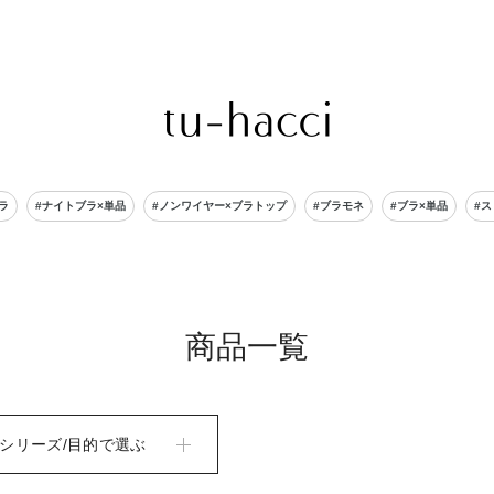
会員登録で今すぐ使えるポイントプレゼント！
ラ
#ナイトブラ×単品
#ノンワイヤー×ブラトップ
#ブラモネ
#ブラ×単品
#
商品一覧
シリーズ/目的で選ぶ