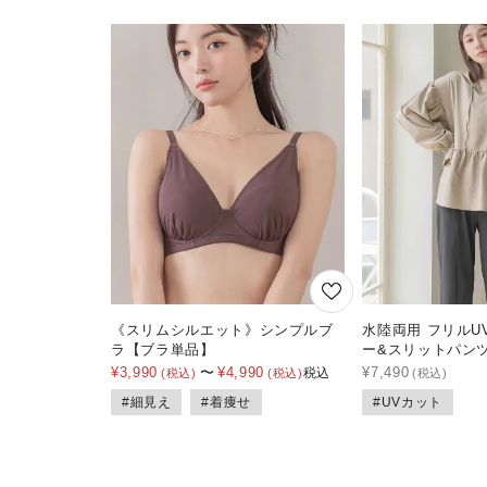
《スリムシルエット》シンプルブ
水陸両用 フリルU
ラ【ブラ単品】
ー&スリットパン
¥
3,990
〜
¥
4,990
¥
7,490
税込
#細見え
#着痩せ
#UVカット