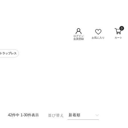
0
ログイン
お気に入り
カート
会員登録
ストラップレス
42
件中
1
-
30
件表示
新着順
並び替え