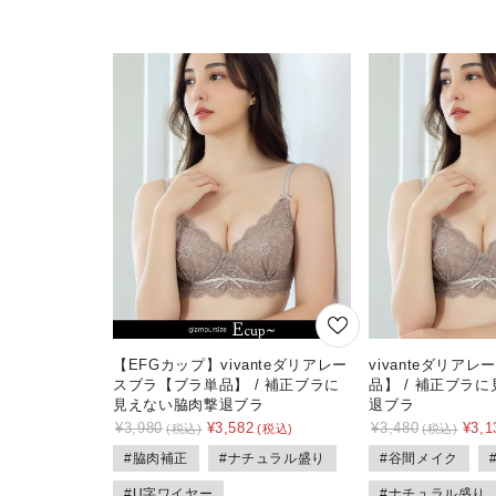
【EFGカップ】vivanteダリアレー
vivanteダリア
スブラ【ブラ単品】 / 補正ブラに
品】 / 補正ブラ
見えない脇肉撃退ブラ
退ブラ
¥
3,980
¥
3,582
¥
3,480
¥
3,1
#脇肉補正
#ナチュラル盛り
#谷間メイク
#U字ワイヤー
#ナチュラル盛り