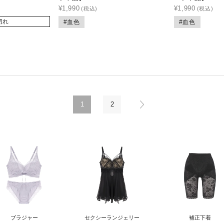
¥
1,990
¥
1,990
切れ
#血色
#血色
1
2
ブラジャー
セクシー
ランジェリー
補正下着