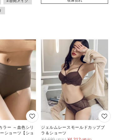
在庫切れ
#谷間メイク
り
カラー ～血色シリ
ジェルムレースモールドカップブ
リーショーツ【ショ
ラ＆ショーツ
¥
4,680
¥
4,212