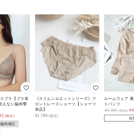
レースブラ【ブラ単
《スリムシルエットシリーズ》フ
ルームウェア 裏
に見えない脇肉撃
ロントレースショーツ【ショーツ
トパンツ
単品】
¥
4,980
¥
4
32
¥
1,790
在
#脇肉補正