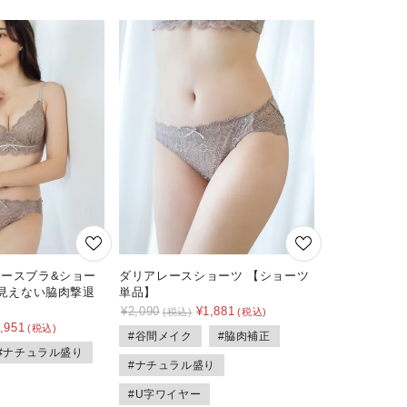
アレースブラ&ショー
ダリアレースショーツ 【ショーツ
に見えない脇肉撃退
単品】
¥
2,090
¥
1,881
,951
#谷間メイク
#脇肉補正
#ナチュラル盛り
#ナチュラル盛り
#U字ワイヤー