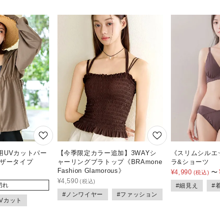
用UVカットパー
【今季限定カラー追加】3WAYシ
《スリムシルエ
ャザータイプ
ャーリングブラトップ《BRAmone
ラ&ショーツ
Fashion Glamorous》
¥
4,990
〜
¥
4,590
切れ
#細見え
#
#ノンワイヤー
#ファッション
UVカット