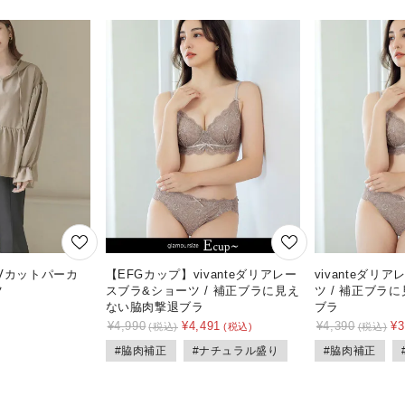
Vカットパーカ
【EFGカップ】vivanteダリアレー
vivanteダリ
ツ
スブラ&ショーツ / 補正ブラに見え
ツ / 補正ブラ
ない脇肉撃退ブラ
ブラ
¥
4,990
¥
4,491
¥
4,390
¥
3
#脇肉補正
#ナチュラル盛り
#脇肉補正