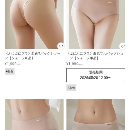
《ぷにぷにブラ》血色Tバックショー
《ぷにぷにブラ》血色フルバックショ
ツ【ショーツ単品】
ーツ【ショーツ単品】
¥
1,990
¥
1,990
#血色
販売期間
2026/05/20 12:00
〜
#血色