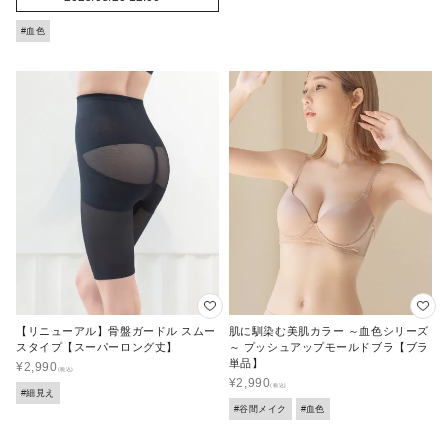
#血色
【リニューアル】骨盤ガードル スムー
肌に馴染む美肌カラー ～血色シリーズ
スタイプ【スーパーロング丈】
～ プッシュアップモールドブラ【ブラ
単品】
¥
2,990
¥
2,990
#細見え
#谷間メイク
#血色