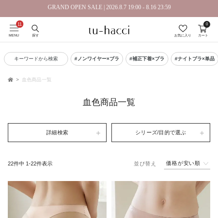
GRAND OPEN SALE | 2026.8.7 19:00 - 8.16 23:59
0
会員登録で今すぐ使えるポイントプレゼント！
MENU
探す
お気に入り
カート
キーワードから検索
#ノンワイヤー×ブラ
#補正下着×ブラ
#ナイトブラ×単品
血色商品一覧
TOP
血色商品一覧
詳細検索
シリーズ/目的で選ぶ
価格が安い順
22
件中
1
-
22
件表示
並び替え