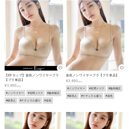
【EFカップ】血色ノンワイヤーブラ
血色ノンワイヤーブラ【ブラ単品】
【ブラ単品】
¥
3,490
¥
3,490
#ノンワイヤー
#谷間メイク
#脇肉補正
#ノンワイヤー
#谷間メイク
#脇肉補正
#細見え
#ナチュラル盛り
#血色
#細見え
#ナチュラル盛り
#血色