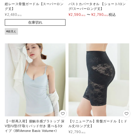
総レース骨盤ガードル【スーパーロン
バストカバータオル 【ショート/ロン
グ丈】
グ/スーパーロング丈】
¥
2,480
¥
2,590
〜
¥
2,790
税込
在庫切れ
#細見え
【一部再入荷】接触冷感ブラトップ 深
【リニューアル】骨盤ガードル【ミド
V型/U型/汗取りパッド付き 選べる3タ
ル丈/ロング丈】
イプ《BRAmone Basic Volume+》
¥
2,790