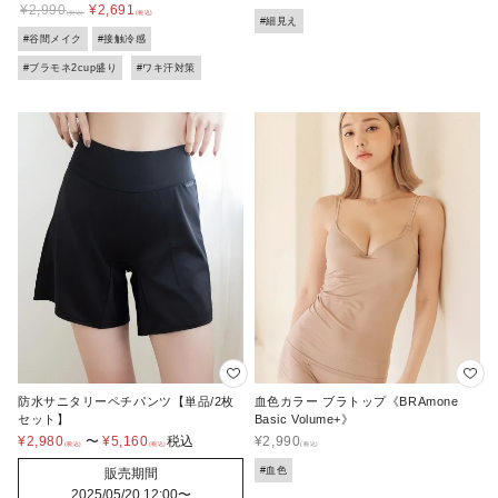
¥
2,990
¥
2,691
#細見え
#谷間メイク
#接触冷感
#ブラモネ2cup盛り
#ワキ汗対策
防水サニタリーペチパンツ【単品/2枚
血色カラー ブラトップ《BRAmone
セット】
Basic Volume+》
¥
2,980
〜
¥
5,160
税込
¥
2,990
#血色
販売期間
2025/05/20 12:00
〜