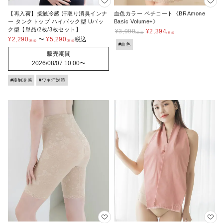
【再入荷】接触冷感 汗取り消臭インナ
血色カラー ペチコート《BRAmone
ー タンクトップ ハイバック型 Uバッ
Basic Volume+》
ク型【単品/2枚/3枚セット】
¥
3,990
¥
2,394
¥
2,290
〜
¥
5,290
税込
#血色
販売期間
2026/08/07 10:00
〜
#接触冷感
#ワキ汗対策