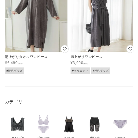
湯上がりタオルワンピース
湯上がりワンピース
¥
6,490
¥
3,990
#授乳グッズ
#マタニティ
#授乳グッズ
カテゴリ
ナイトブラ
ブラジャー
セクシー
補正下着
ショーツ