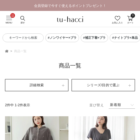
会員登録で今すぐ使えるポイントプレゼント！
GRAND OPEN SALE | 2026.8.7 19:00 - 8.16 23:59
0
MENU
探す
お気に入り
カート
キーワードから検索
#ノンワイヤー×ブラ
#補正下着×ブラ
#ナイトブラ×単品
商品一覧
TOP
商品一覧
詳細検索
シリーズ/目的で選ぶ
新着順
2
件中
1
-
2
件表示
並び替え