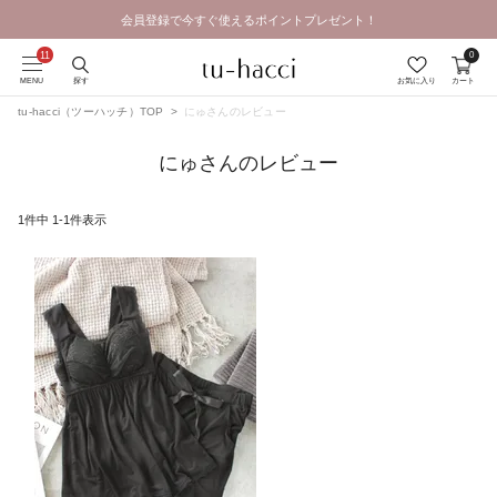
会員登録で今すぐ使えるポイントプレゼント！
GRAND OPEN SALE | 2026.8.7 19:00 - 8.16 23:59
0
MENU
探す
お気に入り
カート
tu-hacci（ツーハッチ）TOP
にゅさんのレビュー
にゅさんのレビュー
1
件中
1
-
1
件表示