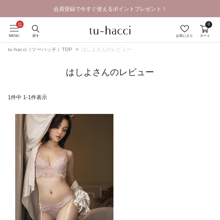
会員登録で今すぐ使えるポイントプレゼント！
GRAND OPEN SALE | 2026.8.7 19:00 - 8.16 23:59
0
MENU
探す
お気に入り
カート
tu-hacci（ツーハッチ）TOP
はしよさんのレビュー
はしよさんのレビュー
1
件中
1
-
1
件表示