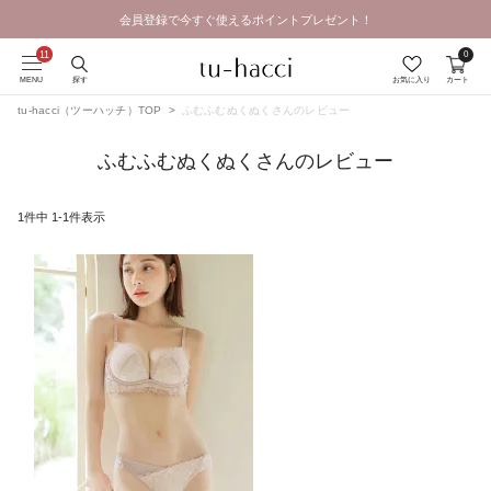
会員登録で今すぐ使えるポイントプレゼント！
0
MENU
探す
お気に入り
カート
tu-hacci（ツーハッチ）TOP
ふむふむぬくぬくさんのレビュー
ふむふむぬくぬくさんのレビュー
1
件中
1
-
1
件表示