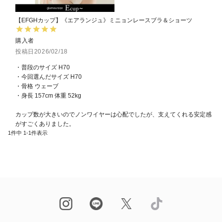
【EFGHカップ】《エアランジュ》ミニョンレースブラ＆ショーツ
購入者
投稿日
2026/02/18
・普段のサイズ H70

・今回選んだサイズ H70

・骨格 ウェーブ

・身長 157cm 体重 52kg

カップ数が大きいのでノンワイヤーは心配でしたが、支えてくれる安定感
がすごくありました。
1
件中
1
-
1
件表示