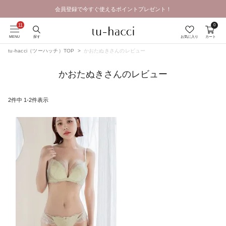
会員登録で今すぐ使えるポイントプレゼント！
0
MENU
探す
お気に入り
カート
tu-hacci（ツーハッチ）TOP
かおたぬきさんのレビュー
かおたぬきさんのレビュー
2
件中
1
-
2
件表示