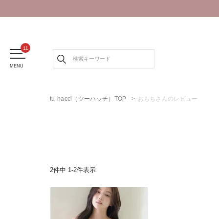
MENU
tu-hacci（ツーハッチ）TOP
おもちさんのレビュー
2
件中
1
-
2
件表示