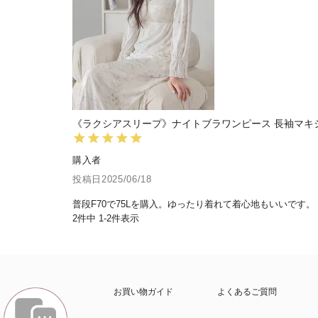
《ラクシアスリープ》ナイトブラワンピース 長袖マキシ
購入者
投稿日
2025/06/18
普段F70で75Lを購入。ゆったり着れて着心地もいいです。
2
件中
1
-
2
件表示
お買い物ガイド
よくあるご質問