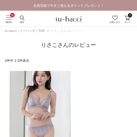
会員登録で今すぐ使えるポイントプレゼント！
GRAND OPEN SALE | 2026.8.7 19:00 - 8.16 23:59
0
MENU
探す
お気に入り
カート
tu-hacci（ツーハッチ）TOP
りさこさんのレビュー
りさこさんのレビュー
2
件中
1
-
2
件表示